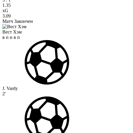
1.35
xG
3.09
Матч Закончен
Вест Хэм
в
п
н
в
п
J. Vardy
2'