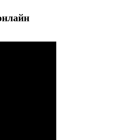
 онлайн