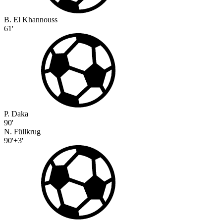
B. El Khannouss
61'
P. Daka
90'
N. Füllkrug
90'+3'