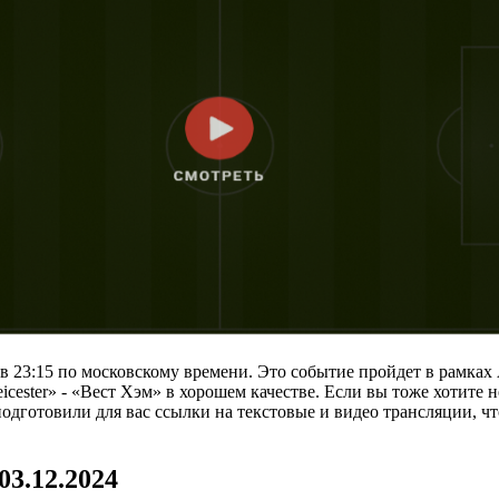
да в 23:15 по московскому времени. Это событие пройдет в рам
eicester» - «Вест Хэм» в хорошем качестве. Если вы тоже хотите
подготовили для вас ссылки на текстовые и видео трансляции, ч
03.12.2024