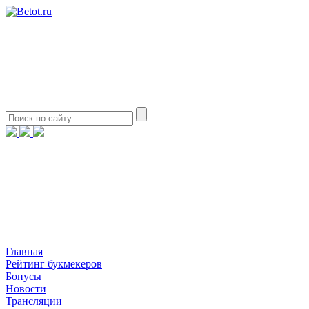
Главная
Рейтинг букмекеров
Бонусы
Новости
Трансляции