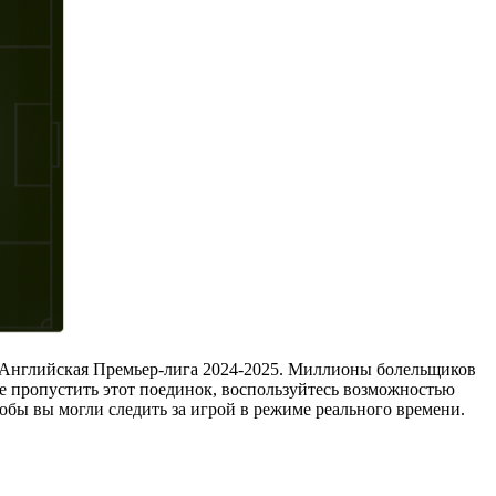
ках Английская Премьер-лига 2024-2025. Миллионы болельщиков
 не пропустить этот поединок, воспользуйтесь возможностью
тобы вы могли следить за игрой в режиме реального времени.