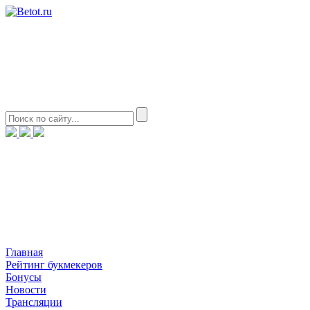
Главная
Рейтинг букмекеров
Бонусы
Новости
Трансляции