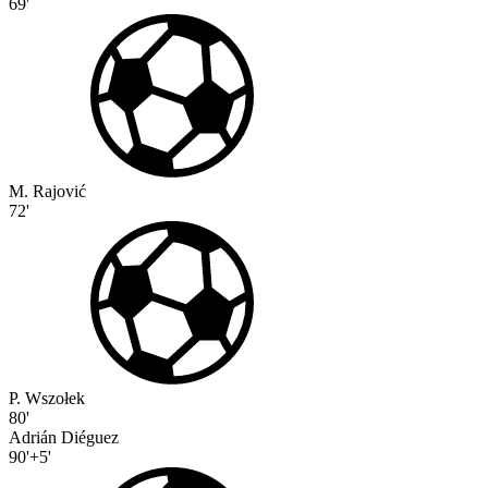
69'
M. Rajović
72'
P. Wszołek
80'
Adrián Diéguez
90'+5'