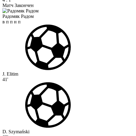
Матч Закончен
Радомяк Радом
в
п
п
н
п
J. Elitim
41'
D. Szymański