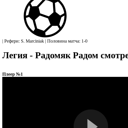
|
Рефери: S. Marciniak
|
Половина матча: 1-0
Легия - Радомяк Радом смотр
Плеер №1