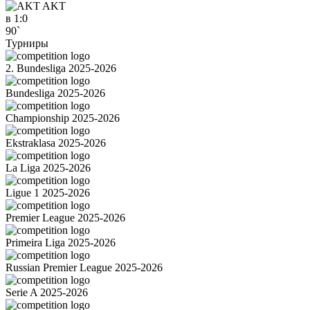
AKT
в
1:0
90`
Турниры
2. Bundesliga 2025-2026
Bundesliga 2025-2026
Championship 2025-2026
Ekstraklasa 2025-2026
La Liga 2025-2026
Ligue 1 2025-2026
Premier League 2025-2026
Primeira Liga 2025-2026
Russian Premier League 2025-2026
Serie A 2025-2026