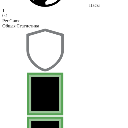
Пасы
1
0.1
Per Game
Общая Статистика