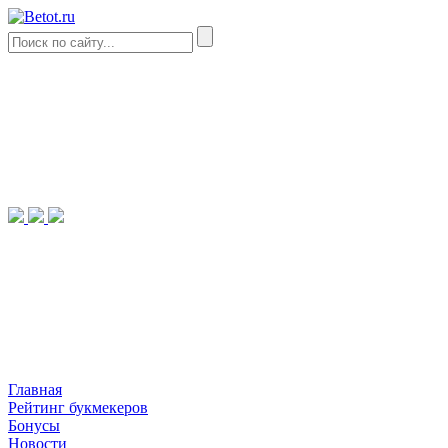
Главная
Рейтинг букмекеров
Бонусы
Новости