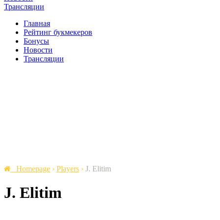
Трансляции
Главная
Рейтинг букмекеров
Бонусы
Новости
Трансляции
Homepage
›
Players
›
J. Elitim
J. Elitim