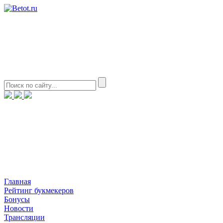
Главная
Рейтинг букмекеров
Бонусы
Новости
Трансляции