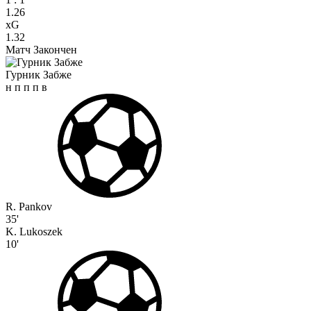
1.26
xG
1.32
Матч Закончен
Гурник Забже
н
п
п
п
в
R. Pankov
35'
K. Lukoszek
10'