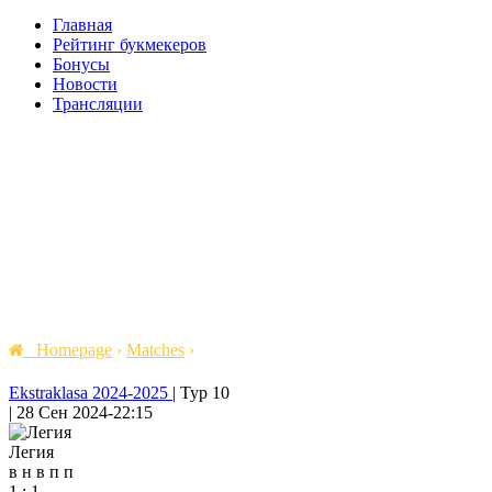
Главная
Рейтинг букмекеров
Бонусы
Новости
Трансляции
Homepage
›
Matches
›
Ekstraklasa 2024-2025
|
Тур 10
|
28 Сен 2024
-
22:15
Легия
в
н
в
п
п
1
:
1