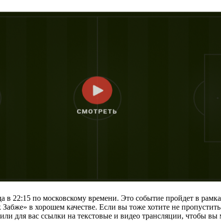
да в 22:15 по московскому времени. Это событие пройдет в рамк
к Забже» в хорошем качестве. Если вы тоже хотите не пропустит
ли для вас ссылки на текстовые и видео трансляции, чтобы вы 