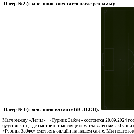
Плеер №2 (трансляция запустится после рекламы):
Плеер №3 (трансляция на сайте БК ЛЕОН):
Матч между «Легия» - «Гурник Забже» состоится 28.09.2024 го
будут искать, где смотреть трансляцию матча «Легия» - «Гурни
«Гурник Забже» смотреть онлайн на нашем сайте. Мы подготови