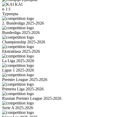
KAI
н
1:1
Турниры
2. Bundesliga 2025-2026
Bundesliga 2025-2026
Championship 2025-2026
Ekstraklasa 2025-2026
La Liga 2025-2026
Ligue 1 2025-2026
Premier League 2025-2026
Primeira Liga 2025-2026
Russian Premier League 2025-2026
Serie A 2025-2026