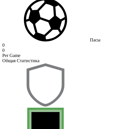
Пасы
0
0
Per Game
Общая Статистика