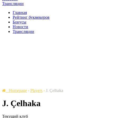
Трансляции
Главная
Рейтинг букмекеров
Бонусы
Новости
Трансляции
Homepage
›
Players
›
J. Çelhaka
J. Çelhaka
Текущий клуб