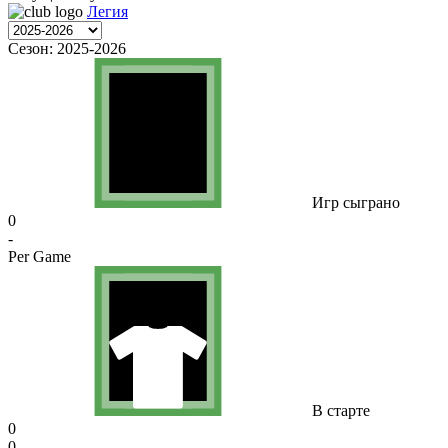
Легия
Сезон:
2025-2026
Игр сыграно
0
-
Per Game
В старте
0
0