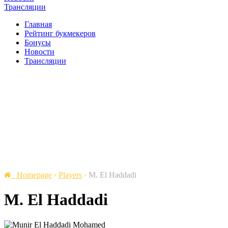
Трансляции
Главная
Рейтинг букмекеров
Бонусы
Новости
Трансляции
Homepage
›
Players
›
M. El Haddadi
M. El Haddadi