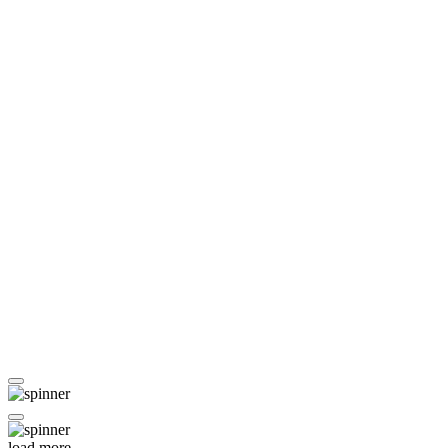
load more