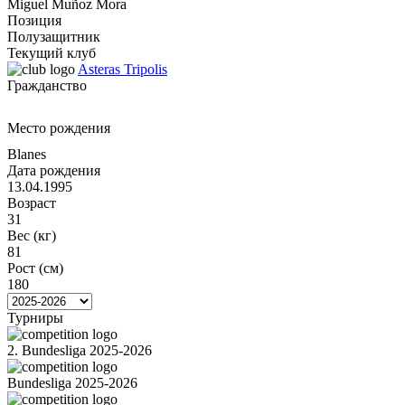
Miguel Muñoz Mora
Позиция
Полузащитник
Текущий клуб
Asteras Tripolis
Гражданство
Место рождения
Blanes
Дата рождения
13.04.1995
Возраст
31
Вес (кг)
81
Рост (см)
180
Турниры
2. Bundesliga 2025-2026
Bundesliga 2025-2026