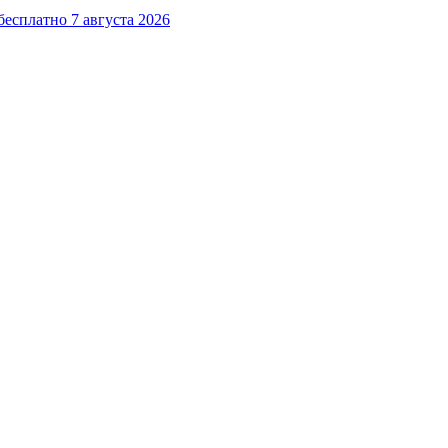
есплатно 7 августа 2026