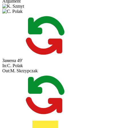
Argument
Замена
49'
In:
C. Polak
Out:
M. Skrzypczak