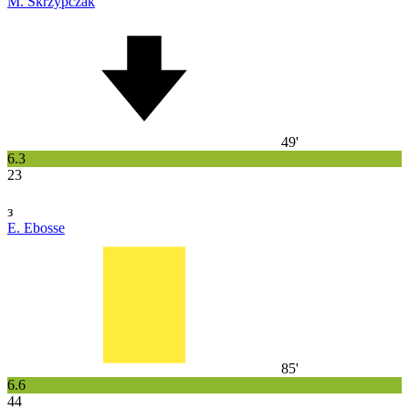
M. Skrzypczak
49'
6.3
23
з
E. Ebosse
85'
6.6
44