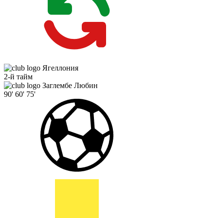
Ягеллония
2-й тайм
Заглембе Любин
90'
60'
75'