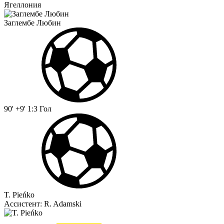
Ягеллония
Заглембе Любин
90' +9'
1:3
Гол
T. Pieńko
Ассистент:
R. Adamski