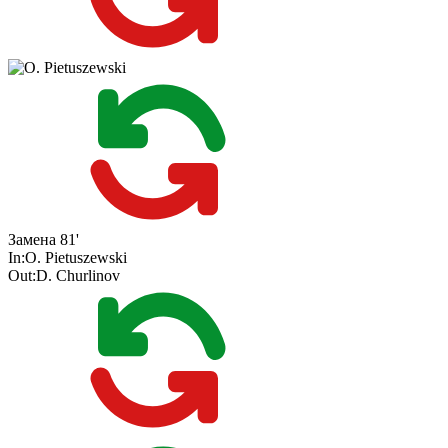
Замена
81'
In:
O. Pietuszewski
Out:
D. Churlinov