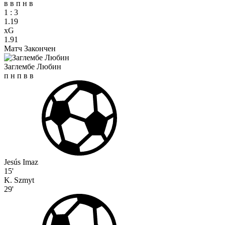
в
в
п
н
в
1
:
3
1.19
xG
1.91
Матч Закончен
Заглембе Любин
п
н
п
в
в
Jesús Imaz
15'
K. Szmyt
29'