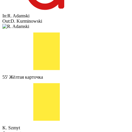
In:
R. Adamski
Out:
D. Kurminowski
55'
Жёлтая карточка
K. Szmyt