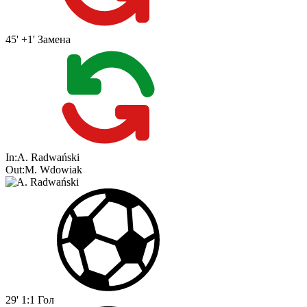
45' +1'
Замена
In:
A. Radwański
Out:
M. Wdowiak
29'
1:1
Гол