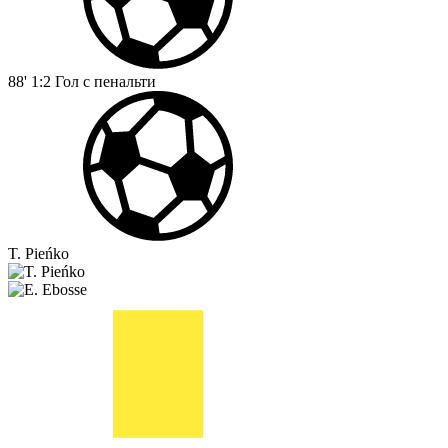
88'
1:2
Гол с пенальти
T. Pieńko