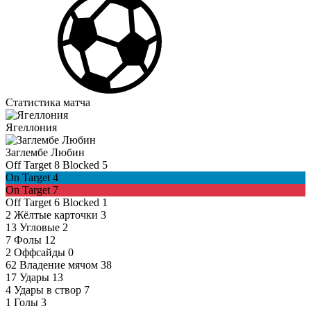
Статистика матча
Ягеллония
Заглембе Любин
Off Target
8
Blocked
5
On Target
4
On Target
7
Off Target
6
Blocked
1
2
Жёлтые карточки
3
13
Угловые
2
7
Фолы
12
2
Оффсайды
0
62
Владение мячом
38
17
Удары
13
4
Удары в створ
7
1
Голы
3