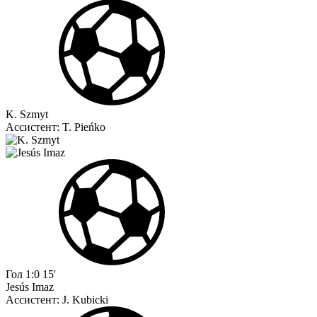
K. Szmyt
Ассистент:
T. Pieńko
Гол
1:0
15'
Jesús Imaz
Ассистент:
J. Kubicki