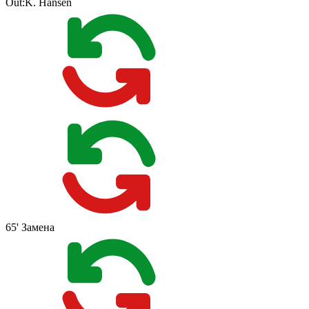
Out:
K. Hansen
65'
Замена