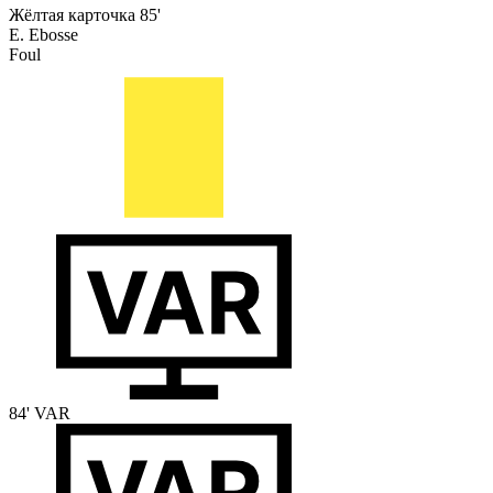
Жёлтая карточка
85'
E. Ebosse
Foul
84'
VAR