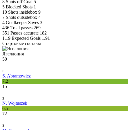
8
Shots off Goal
5
5
Blocked Shots
1
10
Shots insidebox
9
7
Shots outsidebox
4
4
Goalkeeper Saves
3
436
Total passes
269
351
Passes accurate
182
1.19
Expected Goals
1.91
Стартовые составы
Ягеллония
50
в
S. Abramowicz
7.2
15
з
N. Wojtuszek
6.5
72
з