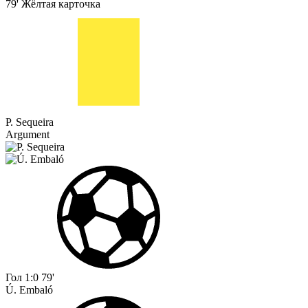
79'
Жёлтая карточка
P. Sequeira
Argument
Гол
1:0
79'
Ú. Embaló