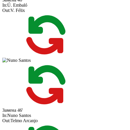
In:
Ú. Embaló
Out:
V. Félix
Замена
46'
In:
Nuno Santos
Out:
Telmo Arcanjo