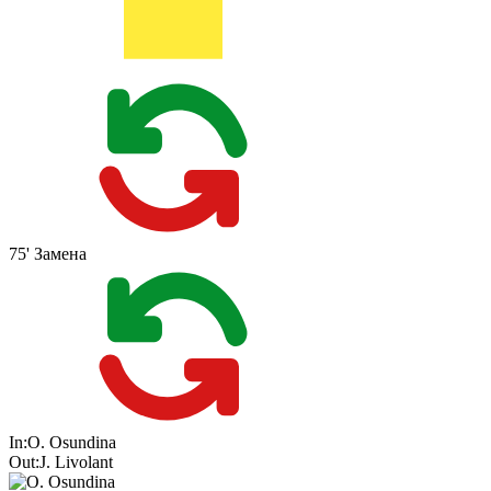
75'
Замена
In:
O. Osundina
Out:
J. Livolant