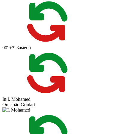
90' +3'
Замена
In:
I. Mohamed
Out:
João Goulart