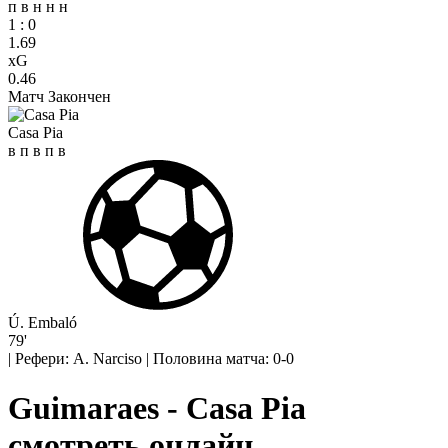
п
в
н
н
н
1
:
0
1.69
xG
0.46
Матч Закончен
Casa Pia
в
п
в
п
в
Ú. Embaló
79'
|
Рефери: A. Narciso
|
Половина матча: 0-0
Guimaraes - Casa Pia
смотреть онлайн