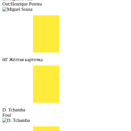
Out:
Henrique Pereira
60'
Жёлтая карточка
D. Tchamba
Foul