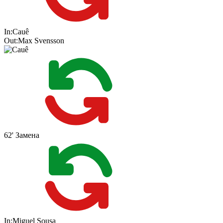
In:
Cauê
Out:
Max Svensson
62'
Замена
In:
Miguel Sousa