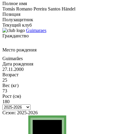
Полное имя
Tomás Romano Pereira Santos Händel
Позиция
Полузащитник
Текущий клуб
Guimaraes
Гражданство
Место рождения
Guimarães
Дата рождения
27.11.2000
Возраст
25
Вес (кг)
73
Рост (см)
180
Сезон:
2025-2026