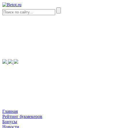
Главная
Рейтинг букмекеров
Бонусы
Новости