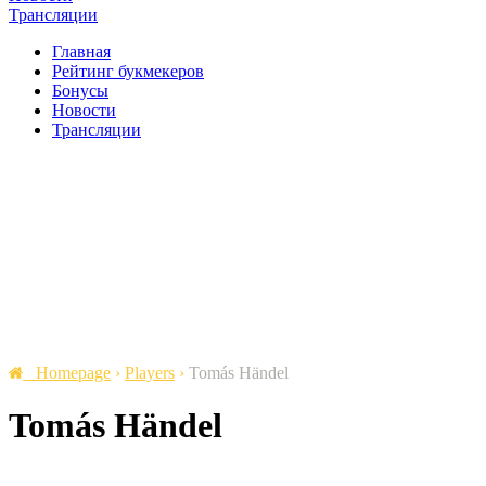
Трансляции
Главная
Рейтинг букмекеров
Бонусы
Новости
Трансляции
Homepage
›
Players
›
Tomás Händel
Tomás Händel