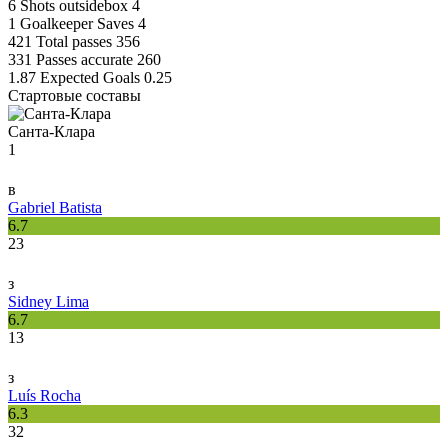
6
Shots outsidebox
4
1
Goalkeeper Saves
4
421
Total passes
356
331
Passes accurate
260
1.87
Expected Goals
0.25
Стартовые составы
Санта-Клара
1
в
Gabriel Batista
6.7
23
з
Sidney Lima
6.7
13
з
Luís Rocha
6.3
32