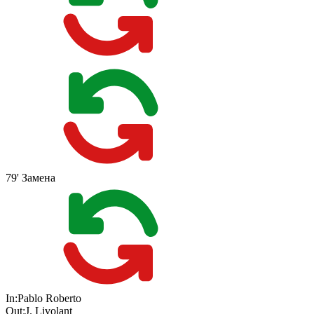
79'
Замена
In:
Pablo Roberto
Out:
J. Livolant