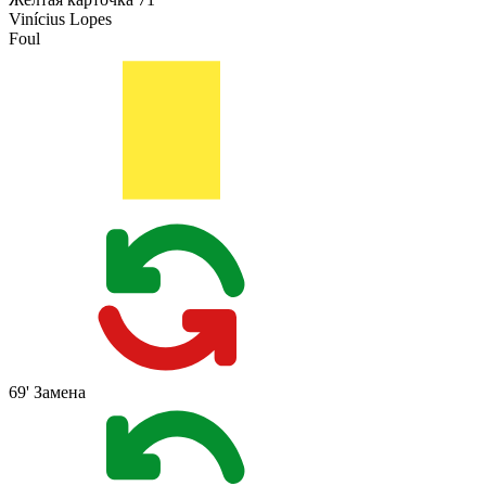
Vinícius Lopes
Foul
69'
Замена