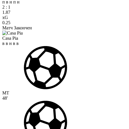
п
в
н
п
н
2
:
1
1.87
xG
0.25
Матч Закончен
Casa Pia
в
в
н
в
в
MT
48'