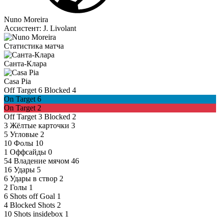
Nuno Moreira
Ассистент:
J. Livolant
Статистика матча
Санта-Клара
Casa Pia
Off Target
6
Blocked
4
On Target
6
On Target
2
Off Target
3
Blocked
2
3
Жёлтые карточки
3
5
Угловые
2
10
Фолы
10
1
Оффсайды
0
54
Владение мячом
46
16
Удары
5
6
Удары в створ
2
2
Голы
1
6
Shots off Goal
1
4
Blocked Shots
2
10
Shots insidebox
1