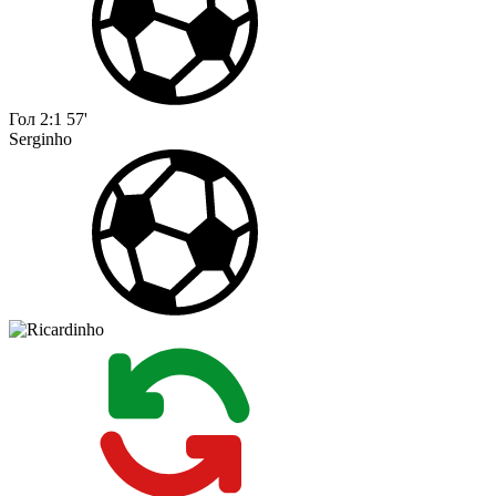
Гол
2:1
57'
Serginho