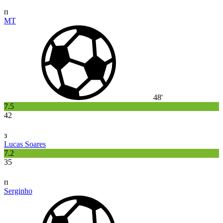
п
MT
48'
7.5
42
з
Lucas Soares
7.2
35
п
Serginho