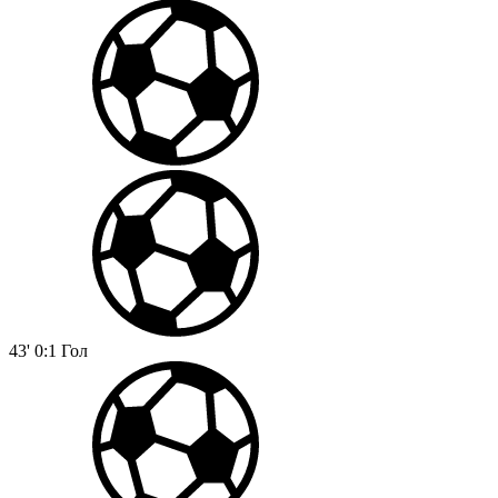
43'
0:1
Гол