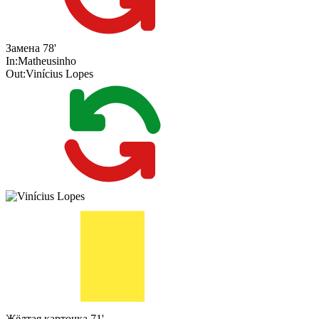
Замена
78'
In:
Matheusinho
Out:
Vinícius Lopes
Жёлтая карточка
71'