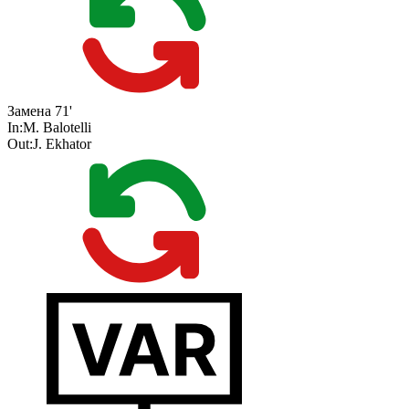
Замена
71'
In:
M. Balotelli
Out:
J. Ekhator