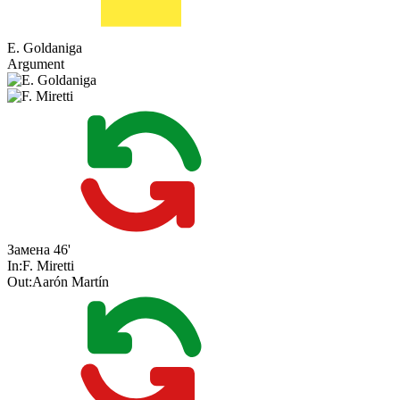
E. Goldaniga
Argument
Замена
46'
In:
F. Miretti
Out:
Aarón Martín