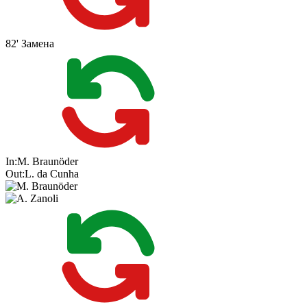
82'
Замена
In:
M. Braunöder
Out:
L. da Cunha