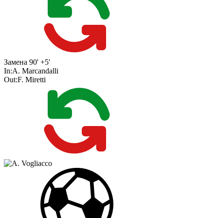
Замена
90' +5'
In:
A. Marcandalli
Out:
F. Miretti