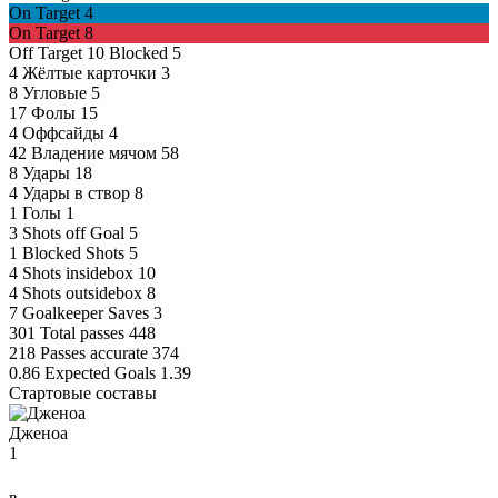
On Target
4
On Target
8
Off Target
10
Blocked
5
4
Жёлтые карточки
3
8
Угловые
5
17
Фолы
15
4
Оффсайды
4
42
Владение мячом
58
8
Удары
18
4
Удары в створ
8
1
Голы
1
3
Shots off Goal
5
1
Blocked Shots
5
4
Shots insidebox
10
4
Shots outsidebox
8
7
Goalkeeper Saves
3
301
Total passes
448
218
Passes accurate
374
0.86
Expected Goals
1.39
Стартовые составы
Дженоа
1
в