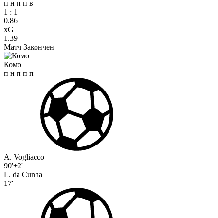
п
н
п
п
в
1
:
1
0.86
xG
1.39
Матч Закончен
Комо
п
н
п
п
п
A. Vogliacco
90'+2'
L. da Cunha
17'