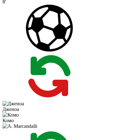
8'
Дженоа
Комо