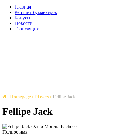
Главная
Рейтинг букмекеров
Бонусы
Новости
Трансляции
Homepage
›
Players
›
Fellipe Jack
Fellipe Jack
Полное имя