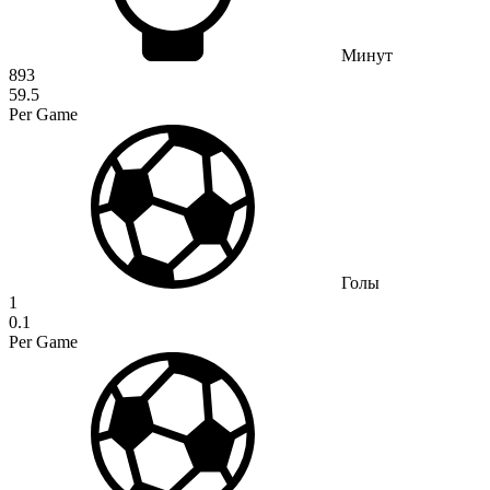
Минут
893
59.5
Per Game
Голы
1
0.1
Per Game