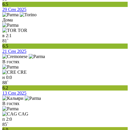
6.5
29 Сен 2025
Дома
TOR
в
2:1
81`
6.5
21 Сен 2025
В гостях
CRE
н
0:0
88`
6.2
13 Сен 2025
В гостях
CAG
п
2:0
85`
6.0