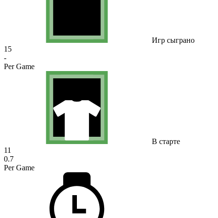
Игр сыграно
15
-
Per Game
В старте
11
0.7
Per Game