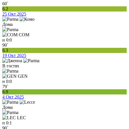
60`
6.2
25 Окт 2025
Дома
COM
н
0:0
90`
6.3
19 Окт 2025
В гостях
GEN
н
0:0
79`
6.9
4 Окт 2025
Дома
LEC
п
0:1
90`