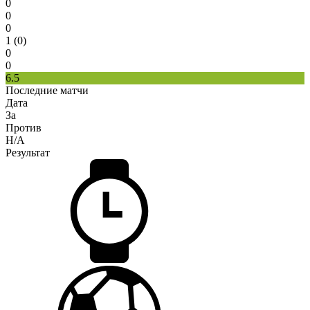
0
0
0
1 (0)
0
0
6.5
Последние матчи
Дата
За
Против
H/A
Результат