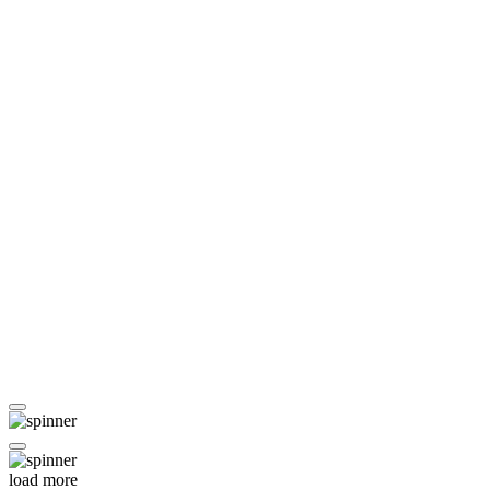
load more