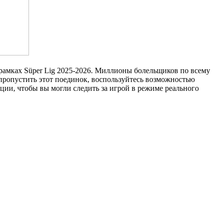
 рамках Süper Lig 2025-2026. Миллионы болельщиков по всему
 пропустить этот поединок, воспользуйтесь возможностью
ции, чтобы вы могли следить за игрой в режиме реального