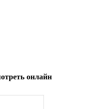
мотреть онлайн