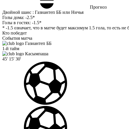
Прогноз
Двойной шанс : Газиантеп ББ или Ничья
Голы дома:
-2.5*
Голы в гостях:
-1.5*
* -1.5 означает, что в матче будет максимум 1.5 гола, то есть не
Кто победит
События матча
Газиантеп ББ
1-й тайм
Касымпаша
45'
15'
30'