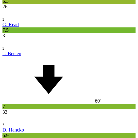
6.3
26
з
G. Read
7.5
3
з
T. Beelen
60'
7
33
з
D. Hancko
6.9