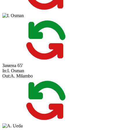
Замена
65'
In:
I. Osman
Out:
A. Milambo