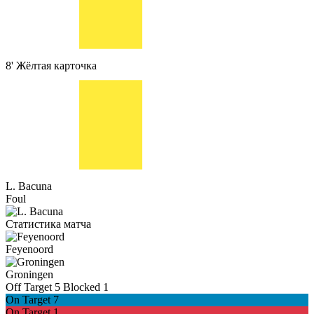
8'
Жёлтая карточка
L. Bacuna
Foul
Статистика матча
Feyenoord
Groningen
Off Target
5
Blocked
1
On Target
7
On Target
1