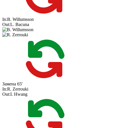
In:
B. Willumsson
Out:
L. Bacuna
Замена
65'
In:
R. Zerrouki
Out:
I. Hwang