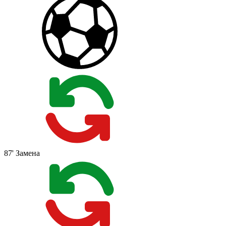
87'
Замена