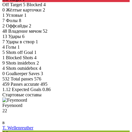
Off Target
5
Blocked
4
0
Жёлтые карточки
2
1
Угловые
1
7
Фолы
8
2
Оффсайды
2
48
Владение мячом
52
13
Удары
6
7
Удары в створ
1
4
Голы
1
5
Shots off Goal
1
1
Blocked Shots
4
9
Shots insidebox
2
4
Shots outsidebox
4
0
Goalkeeper Saves
3
532
Total passes
576
459
Passes accurate
495
1.12
Expected Goals
0.86
Стартовые составы
Feyenoord
22
в
T. Wellenreuther