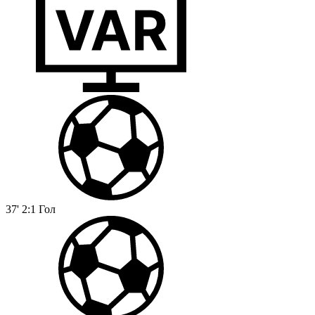
37'
2:1
Гол