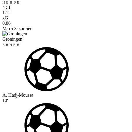
н
в
н
в
в
4
:
1
1.12
xG
0.86
Матч Закончен
Groningen
в
в
н
в
н
A. Hadj-Moussa
10'