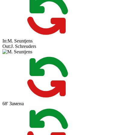
In:
M. Seuntjens
Out:
J. Schreuders
68'
Замена