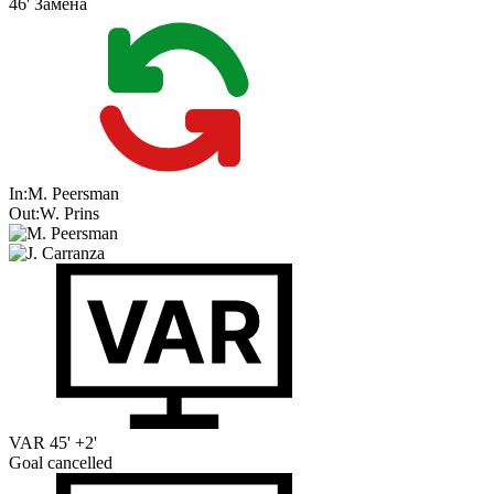
46'
Замена
In:
M. Peersman
Out:
W. Prins
VAR
45' +2'
Goal cancelled