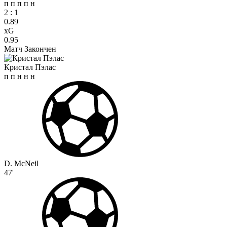
п
п
п
п
н
2
:
1
0.89
xG
0.95
Матч Закончен
Кристал Пэлас
п
п
н
н
н
D. McNeil
47'