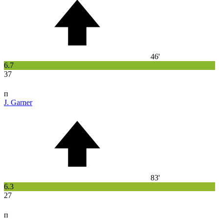
46'
6.7
37
п
J. Garner
83'
6.3
27
п