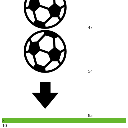
47'
54'
83'
8
10