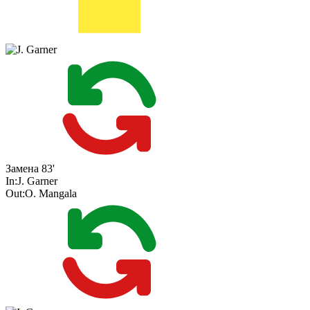
Замена
83'
In:
J. Garner
Out:
O. Mangala