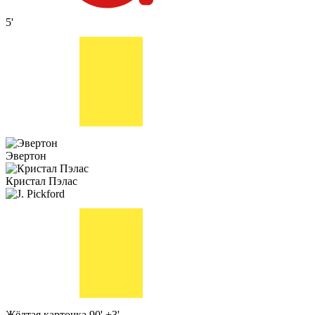
5'
Эвертон
Кристал Пэлас
Жёлтая карточка
90' +3'