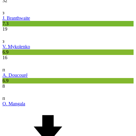
32
з
J. Branthwaite
7.3
19
з
V. Mykolenko
6.9
16
п
A. Doucouré
6.9
8
п
O. Mangala