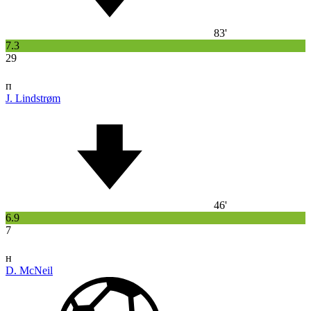
83'
7.3
29
п
J. Lindstrøm
46'
6.9
7
н
D. McNeil