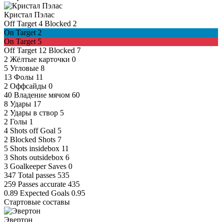
Кристал Пэлас
Off Target
4
Blocked
2
On Target
2
On Target
5
Off Target
12
Blocked
7
2
Жёлтые карточки
0
5
Угловые
8
13
Фолы
11
2
Оффсайды
0
40
Владение мячом
60
8
Удары
17
2
Удары в створ
5
2
Голы
1
4
Shots off Goal
5
2
Blocked Shots
7
5
Shots insidebox
11
3
Shots outsidebox
6
3
Goalkeeper Saves
0
347
Total passes
535
259
Passes accurate
435
0.89
Expected Goals
0.95
Стартовые составы
Эвертон