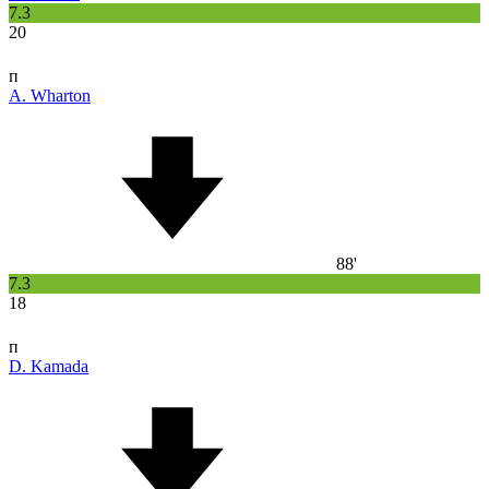
7.3
20
п
A. Wharton
88'
7.3
18
п
D. Kamada