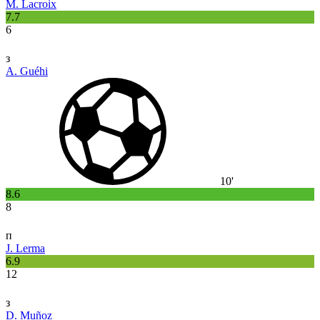
M. Lacroix
7.7
6
з
A. Guéhi
10'
8.6
8
п
J. Lerma
6.9
12
з
D. Muñoz