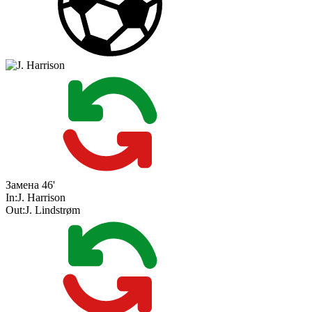
Замена
46'
In:
J. Harrison
Out:
J. Lindstrøm