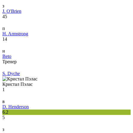
з
J. O'Brien
45
п
H. Armstrong
14
н
Beto
Тренер
S. Dyche
Кристал Пэлас
1
в
D. Henderson
6.2
5
з