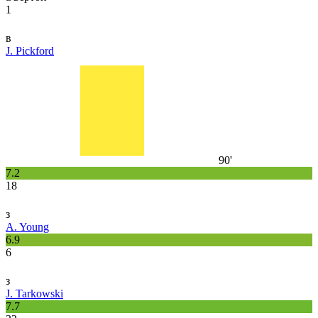
1
в
J. Pickford
90'
7.2
18
з
A. Young
6.9
6
з
J. Tarkowski
7.7