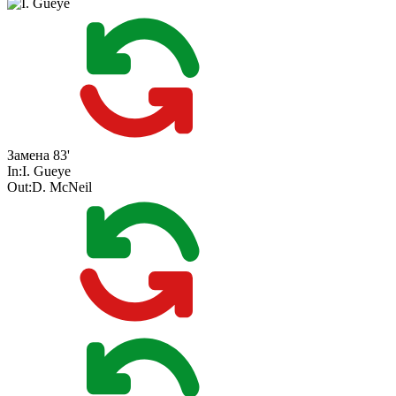
Замена
83'
In:
I. Gueye
Out:
D. McNeil