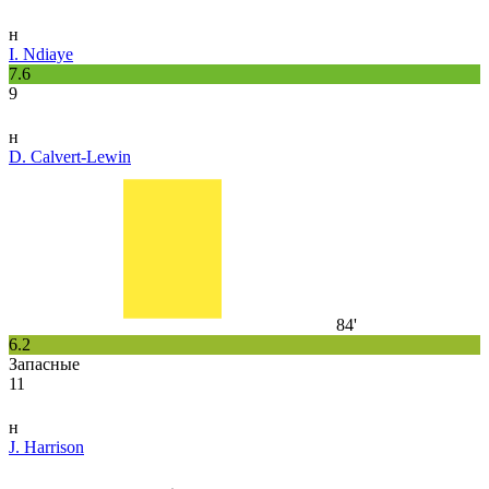
н
I. Ndiaye
7.6
9
н
D. Calvert-Lewin
84'
6.2
Запасные
11
н
J. Harrison