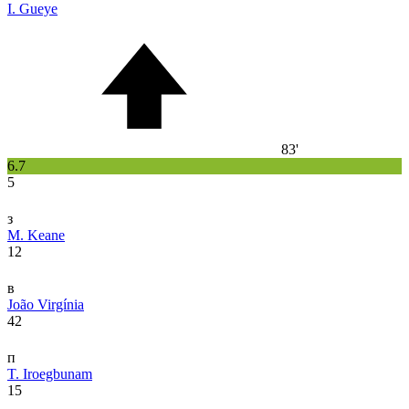
I. Gueye
83'
6.7
5
з
M. Keane
12
в
João Virgínia
42
п
T. Iroegbunam
15