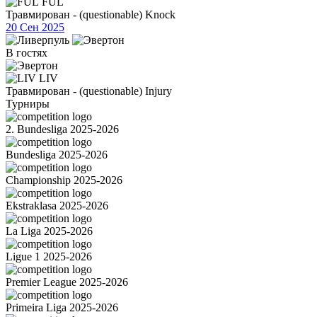
FUL
Травмирован - (questionable) Knock
20 Сен 2025
В гостях
LIV
Травмирован - (questionable) Injury
Турниры
2. Bundesliga 2025-2026
Bundesliga 2025-2026
Championship 2025-2026
Ekstraklasa 2025-2026
La Liga 2025-2026
Ligue 1 2025-2026
Premier League 2025-2026
Primeira Liga 2025-2026