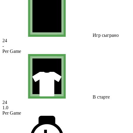
Игр сыграно
24
-
Per Game
В старте
24
1.0
Per Game