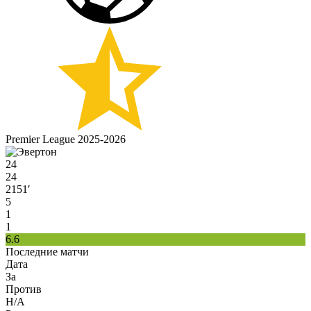
Premier League 2025-2026
24
24
2151′
5
1
1
6.6
Последние матчи
Дата
За
Против
H/A