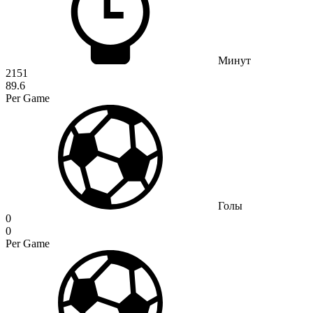
Минут
2151
89.6
Per Game
Голы
0
0
Per Game