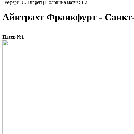
|
Рефери: C. Dingert
|
Половина матча: 1-2
Айнтрахт Франкфурт - Санкт
Плеер №1