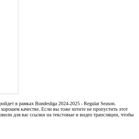
йдет в рамках Bundesliga 2024-2025 - Regular Season.
хорошем качестве. Если вы тоже хотите не пропустить этот
вили для вас ссылки на текстовые и видео трансляции, чтобы