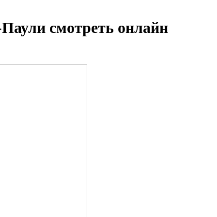
-Паули смотреть онлайн