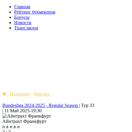
Главная
Рейтинг букмекеров
Бонусы
Новости
Трансляции
Homepage
›
Matches
›
Bundesliga 2024-2025 - Regular Season
|
Тур 33
|
11 Май 2025
-
19:30
Айнтрахт Франкфурт
п
в
н
в
н
2
:
2