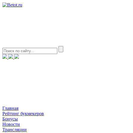
Главная
Рейтинг букмекеров
Бонусы
Новости
Трансляции