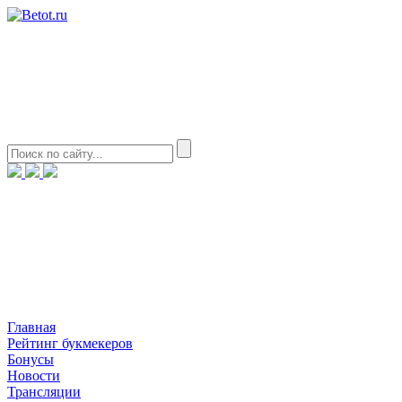
Главная
Рейтинг букмекеров
Бонусы
Новости
Трансляции