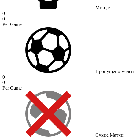
Минут
0
0
Per Game
Пропущено мячей
0
0
Per Game
Сухие Матчи