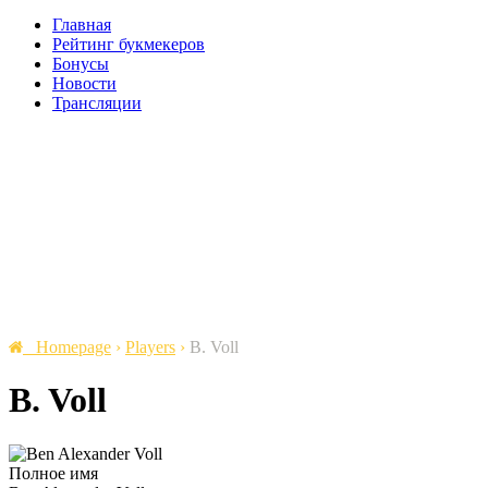
Главная
Рейтинг букмекеров
Бонусы
Новости
Трансляции
Homepage
›
Players
›
B. Voll
B. Voll
Полное имя