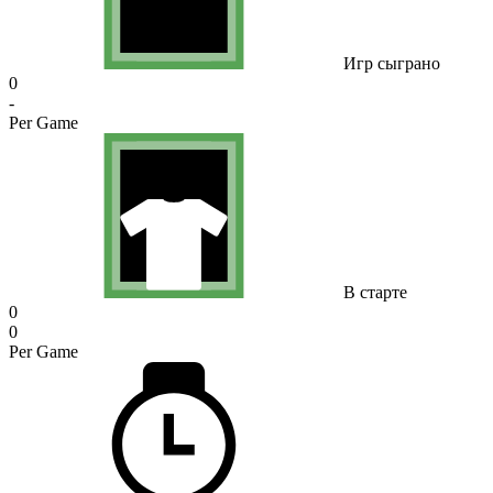
Игр сыграно
0
-
Per Game
В старте
0
0
Per Game