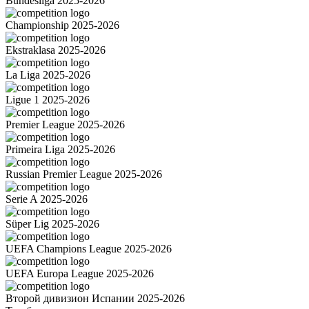
Bundesliga 2025-2026
Championship 2025-2026
Ekstraklasa 2025-2026
La Liga 2025-2026
Ligue 1 2025-2026
Premier League 2025-2026
Primeira Liga 2025-2026
Russian Premier League 2025-2026
Serie A 2025-2026
Süper Lig 2025-2026
UEFA Champions League 2025-2026
UEFA Europa League 2025-2026
Второй дивизион Испании 2025-2026