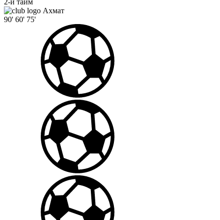
2-й тайм
Ахмат
90'
60'
75'