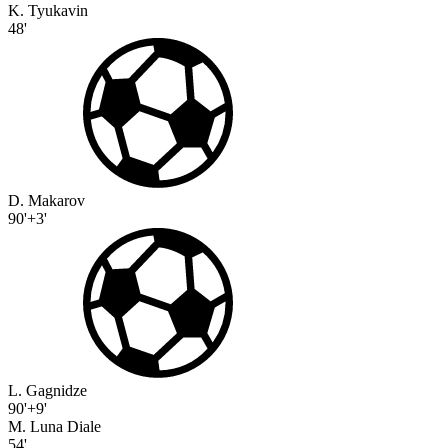
K. Tyukavin
48'
D. Makarov
90'+3'
L. Gagnidze
90'+9'
M. Luna Diale
54'