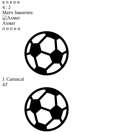
в
п
в
п
н
4
:
2
Матч Закончен
Ахмат
п
н
п
н
н
J. Carrascal
43'