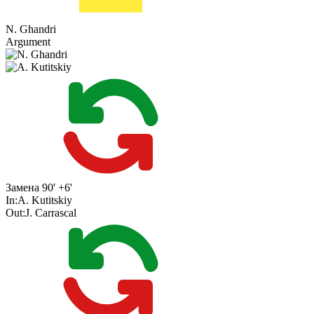
N. Ghandri
Argument
Замена
90' +6'
In:
A. Kutitskiy
Out:
J. Carrascal