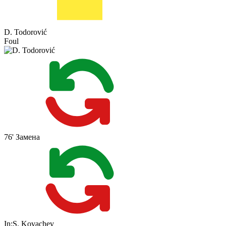
D. Todorović
Foul
76'
Замена
In:
S. Kovachev