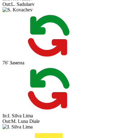
Out:
L. Sadulaev
76'
Замена
In:
I. Silva Lima
Out:
M. Luna Diale