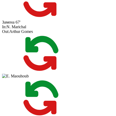
Замена
67'
In:
N. Marichal
Out:
Arthur Gomes