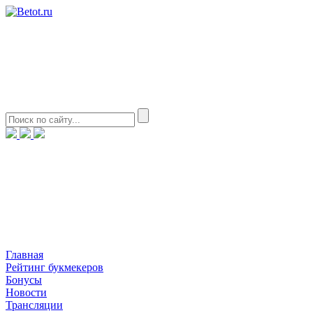
Главная
Рейтинг букмекеров
Бонусы
Новости
Трансляции