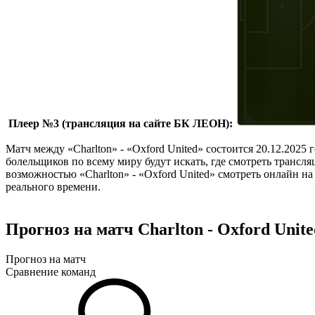
Плеер №3 (трансляция на сайте БК ЛЕОН):
Матч между «Charlton» - «Oxford United» состоится 20.12.2025
болельщиков по всему миру будут искать, где смотреть трансля
возможностью «Charlton» - «Oxford United» смотреть онлайн н
реального времени.
Прогноз на матч Charlton - Oxford Unite
Прогноз на матч
Сравнение команд