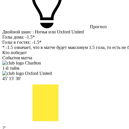
Прогноз
Двойной шанс : Ничья или Oxford United
Голы дома:
-1.5*
Голы в гостях:
-1.5*
* -1.5 означает, что в матче будет максимум 1.5 гола, то есть не
Кто победит
События матча
Charlton
1-й тайм
Oxford United
45'
15'
30'
2'