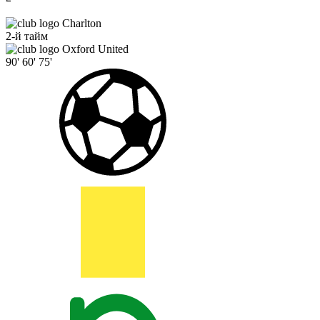
Charlton
2-й тайм
Oxford United
90'
60'
75'