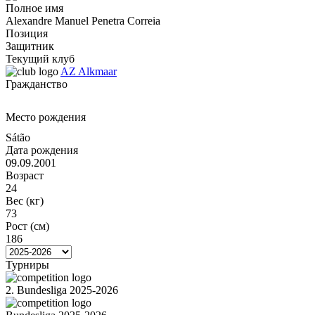
Полное имя
Alexandre Manuel Penetra Correia
Позиция
Защитник
Текущий клуб
AZ Alkmaar
Гражданство
Место рождения
Sátão
Дата рождения
09.09.2001
Возраст
24
Вес (кг)
73
Рост (см)
186
Турниры
2. Bundesliga 2025-2026