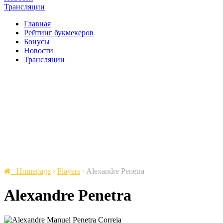
Трансляции
Главная
Рейтинг букмекеров
Бонусы
Новости
Трансляции
Homepage
›
Players
›
Alexandre Penetra
Alexandre Penetra