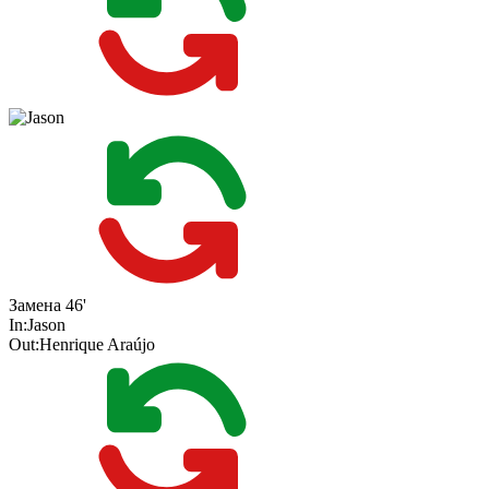
Замена
46'
In:
Jason
Out:
Henrique Araújo