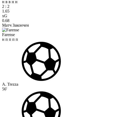
н
в
в
н
н
2
:
2
1.65
xG
0.68
Матч Закончен
Farense
н
п
п
п
п
A. Trezza
56'