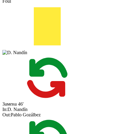
Foul
Замена
46'
In:
D. Nandín
Out:
Pablo Gozálbez