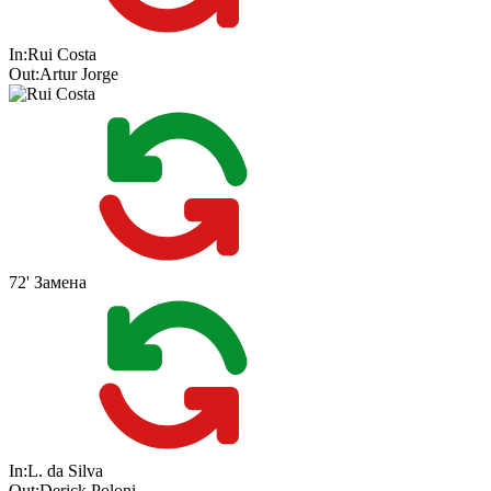
In:
Rui Costa
Out:
Artur Jorge
72'
Замена
In:
L. da Silva
Out:
Derick Poloni