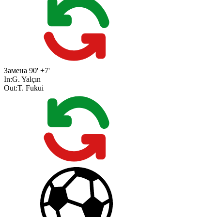
Замена
90' +7'
In:
G. Yalçın
Out:
T. Fukui