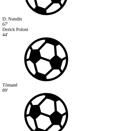
D. Nandín
67'
Derick Poloni
44'
Tómané
89'