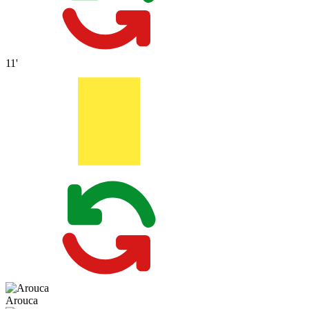
11'
Arouca