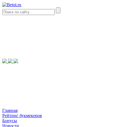
Главная
Рейтинг букмекеров
Бонусы
Новости