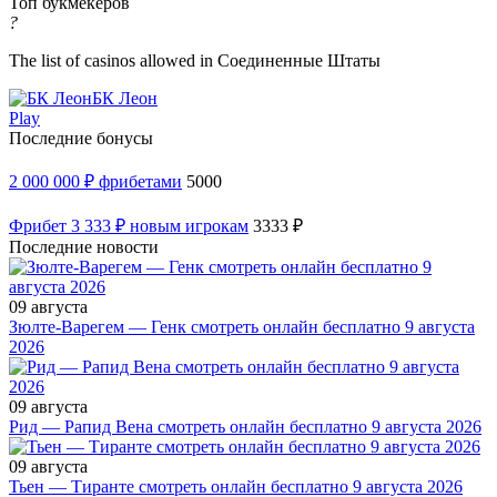
Топ букмекеров
?
The list of casinos allowed in Соединенные Штаты
БК Леон
Play
Последние бонусы
2 000 000 ₽ фрибетами
5000
Фрибет 3 333 ₽ новым игрокам
3333 ₽
Последние новости
09 августа
Зюлте-Варегем — Генк смотреть онлайн бесплатно 9 августа
2026
09 августа
Рид — Рапид Вена смотреть онлайн бесплатно 9 августа 2026
09 августа
Тьен — Тиранте смотреть онлайн бесплатно 9 августа 2026