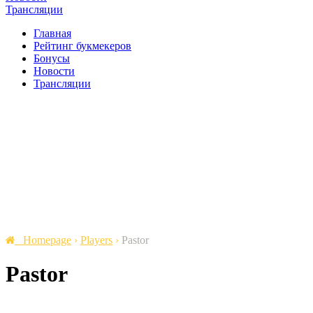
Трансляции
Главная
Рейтинг букмекеров
Бонусы
Новости
Трансляции
Homepage
›
Players
›
Pastor
Pastor