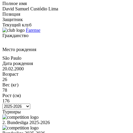
Полное имя
David Samuel Custódio Lima
Позиция
Защитник
Текущий клуб
Farense
Гражданство
Место рождения
São Paulo
Дата рождения
20.02.2000
Возраст
26
Вес (кг)
78
Рост (см)
176
Турниры
2. Bundesliga 2025-2026