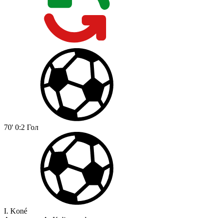
70'
0:2
Гол
I. Koné