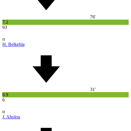
76'
7.2
93
п
H. Belkebla
31'
6.9
6
п
J. Aholou