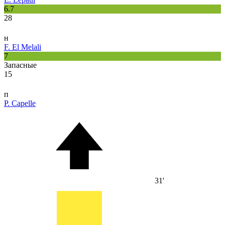
6.7
28
н
F. El Melali
7
Запасные
15
п
P. Capelle
31'