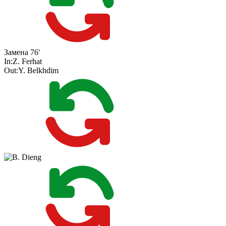
Замена
76'
In:
Z. Ferhat
Out:
Y. Belkhdim