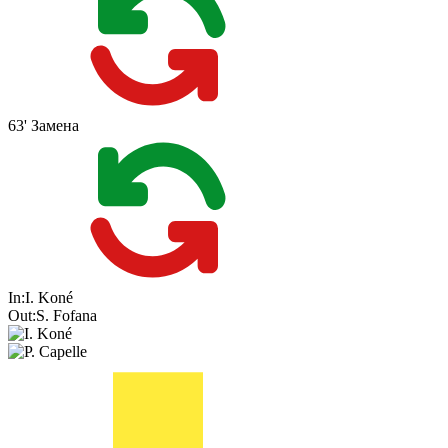
63'
Замена
In:
I. Koné
Out:
S. Fofana