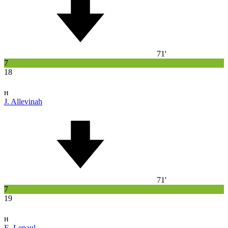
71'
7
18
н
J. Allevinah
71'
7
19
н
E. Lepaul