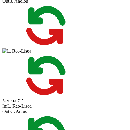
Out:
J. Aholou
Замена
71'
In:
L. Rao-Lisoa
Out:
C. Arcus