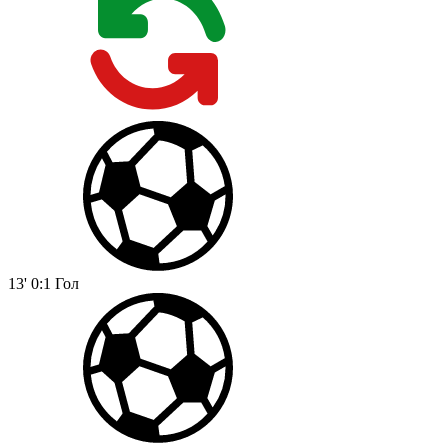
13'
0:1
Гол