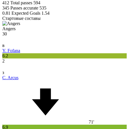
412
Total passes
594
345
Passes accurate
535
0.81
Expected Goals
1.54
Стартовые составы
Angers
30
в
Y. Fofana
6.2
2
з
C. Arcus
71'
6.9