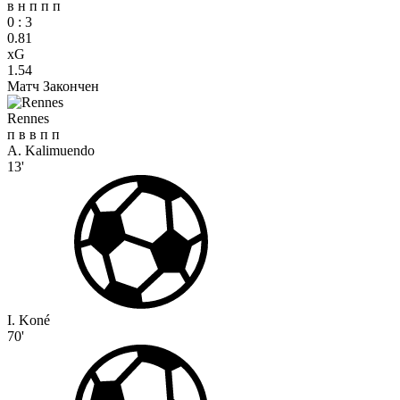
в
н
п
п
п
0
:
3
0.81
xG
1.54
Матч Закончен
Rennes
п
в
в
п
п
A. Kalimuendo
13'
I. Koné
70'