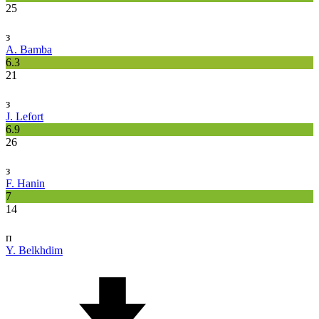
25
з
A. Bamba
6.3
21
з
J. Lefort
6.9
26
з
F. Hanin
7
14
п
Y. Belkhdim