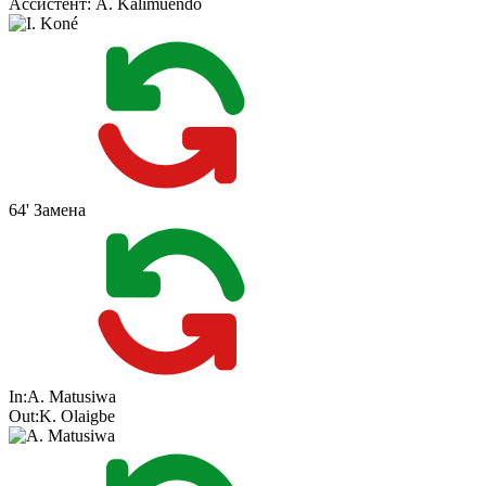
Ассистент:
A. Kalimuendo
64'
Замена
In:
A. Matusiwa
Out:
K. Olaigbe