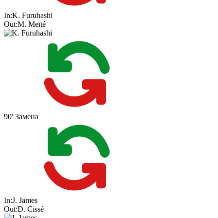
In:
K. Furuhashi
Out:
M. Meïté
90'
Замена
In:
J. James
Out:
D. Cissé