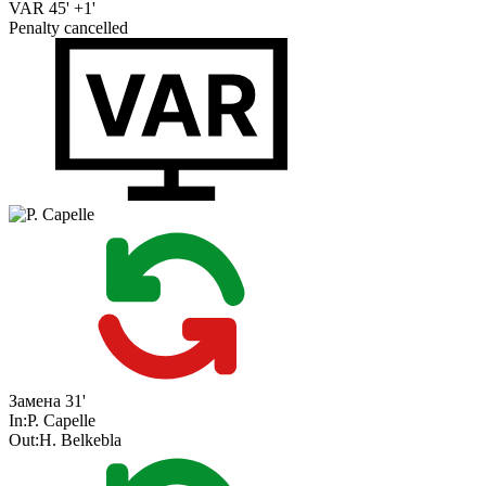
VAR
45' +1'
Penalty cancelled
Замена
31'
In:
P. Capelle
Out:
H. Belkebla