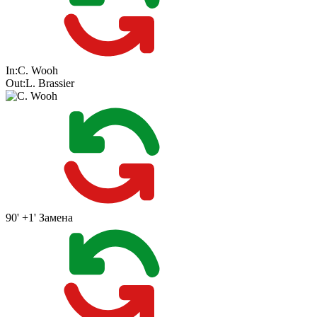
In:
C. Wooh
Out:
L. Brassier
90' +1'
Замена