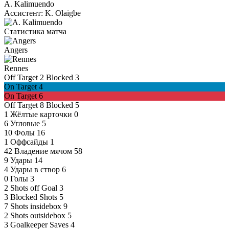
A. Kalimuendo
Ассистент:
K. Olaigbe
Статистика матча
Angers
Rennes
Off Target
2
Blocked
3
On Target
4
On Target
6
Off Target
8
Blocked
5
1
Жёлтые карточки
0
6
Угловые
5
10
Фолы
16
1
Оффсайды
1
42
Владение мячом
58
9
Удары
14
4
Удары в створ
6
0
Голы
3
2
Shots off Goal
3
3
Blocked Shots
5
7
Shots insidebox
9
2
Shots outsidebox
5
3
Goalkeeper Saves
4