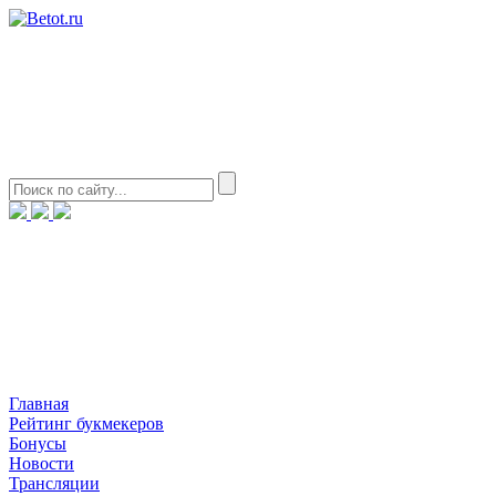
Главная
Рейтинг букмекеров
Бонусы
Новости
Трансляции