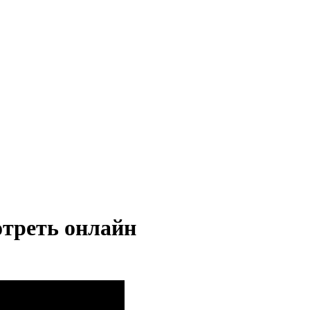
отреть онлайн