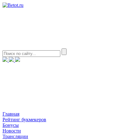
Главная
Рейтинг букмекеров
Бонусы
Новости
Трансляции