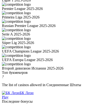
Ligue 1 2025-2026
Premier League 2025-2026
Primeira Liga 2025-2026
Russian Premier League 2025-2026
Serie A 2025-2026
Süper Lig 2025-2026
UEFA Champions League 2025-2026
UEFA Europa League 2025-2026
Второй дивизион Испании 2025-2026
Топ букмекеров
?
The list of casinos allowed in Соединенные Штаты
БК Леон
Play
Последние бонусы