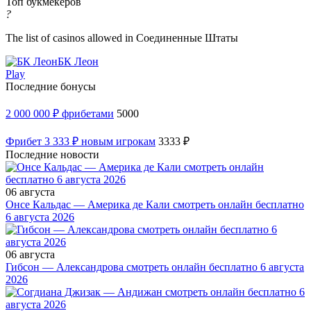
Топ букмекеров
?
The list of casinos allowed in Соединенные Штаты
БК Леон
Play
Последние бонусы
2 000 000 ₽ фрибетами
5000
Фрибет 3 333 ₽ новым игрокам
3333 ₽
Последние новости
06 августа
Онсе Кальдас — Америка де Кали смотреть онлайн бесплатно
6 августа 2026
06 августа
Гибсон — Александрова смотреть онлайн бесплатно 6 августа
2026