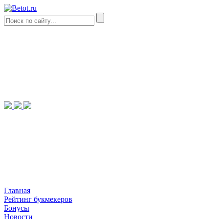
Главная
Рейтинг букмекеров
Бонусы
Новости