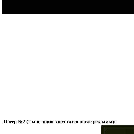
Плеер №2 (трансляция запустится после рекламы):