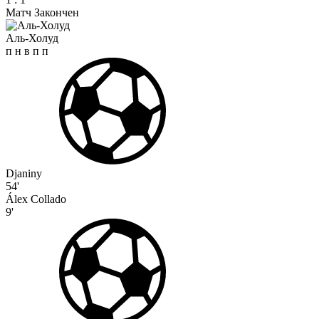
Матч Закончен
Аль-Холуд
п
н
в
п
п
Djaniny
54'
Álex Collado
9'