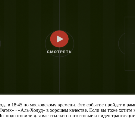
ода в 18:45 по московскому времени. Это событие пройдет в ра
-Фатех» - «Аль-Холуд» в хорошем качестве. Если вы тоже хотите
ы подготовили для вас ссылки на текстовые и видео трансляции