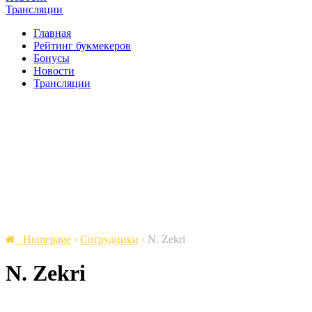
Трансляции
Главная
Рейтинг букмекеров
Бонусы
Новости
Трансляции
Homepage
›
Сотрудники
›
N. Zekri
N. Zekri