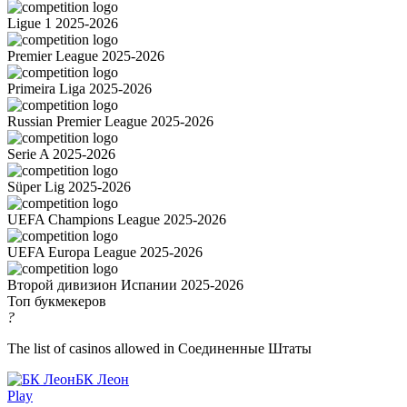
Ligue 1 2025-2026
Premier League 2025-2026
Primeira Liga 2025-2026
Russian Premier League 2025-2026
Serie A 2025-2026
Süper Lig 2025-2026
UEFA Champions League 2025-2026
UEFA Europa League 2025-2026
Второй дивизион Испании 2025-2026
Топ букмекеров
?
The list of casinos allowed in Соединенные Штаты
БК Леон
Play