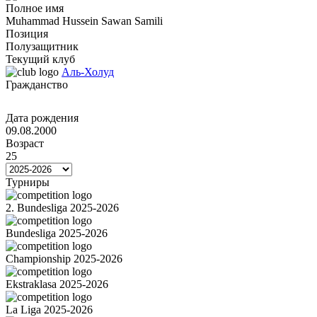
Полное имя
Muhammad Hussein Sawan Samili
Позиция
Полузащитник
Текущий клуб
Аль-Холуд
Гражданство
Дата рождения
09.08.2000
Возраст
25
Турниры
2. Bundesliga 2025-2026
Bundesliga 2025-2026
Championship 2025-2026
Ekstraklasa 2025-2026
La Liga 2025-2026