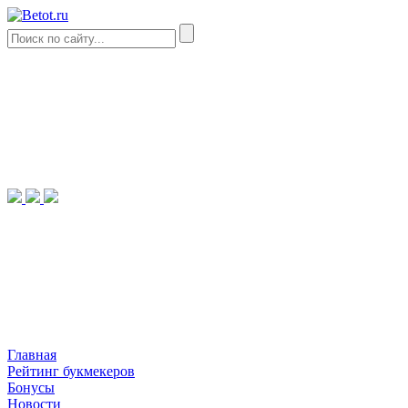
Главная
Рейтинг букмекеров
Бонусы
Новости