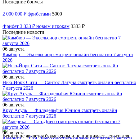
Последние бонусы
2 000 000 ₽ фрибетами
5000
Фрибет 3 333 ₽ новым игрокам
3333 ₽
Последние новости
06 августа
Камбюр — Эксельсиор смотреть онлайн бесплатно 7 августа
2026
06 августа
Нью-Йорк Сити — Сантос Лагуна смотреть онлайн бесплатно
7 августа 2026
06 августа
Крус Асуль — Филадельфия Юнион смотреть онлайн
бесплатно 7 августа 2026
06 августа
Betot.ru не явялется букмекером и не принимает деньги для
Америка — Сан-Диего смотреть онлайн бесплатно 7 августа