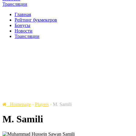
Трансляции
Главная
Рейтинг букмекеров
Бонусы
Новости
Трансляции
Homepage
›
Players
›
M. Samili
M. Samili