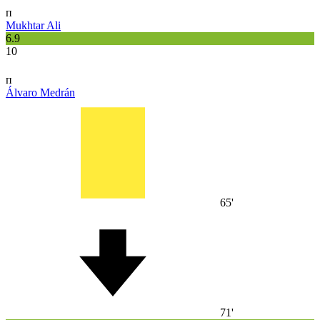
п
Mukhtar Ali
6.9
10
п
Álvaro Medrán
65'
71'