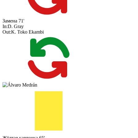
Замена
71'
In:
D. Gray
Out:
K. Toko Ekambi
Жёлтая карточка
65'