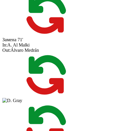
Замена
71'
In:
A. Al Malki
Out:
Álvaro Medrán