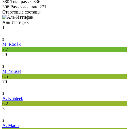
380
Total passes
336
306
Passes accurate
271
Стартовые составы
Аль-Иттифак
1
в
M. Rodák
7.7
29
з
M. Yousef
6.5
70
з
A. Khateeb
6.2
3
з
A. Madu