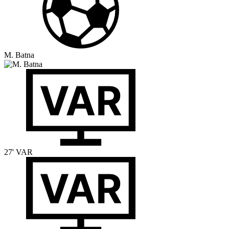
M. Batna
27'
VAR