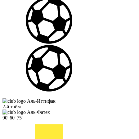
Аль-Иттифак
2-й тайм
Аль-Фатех
90'
60'
75'