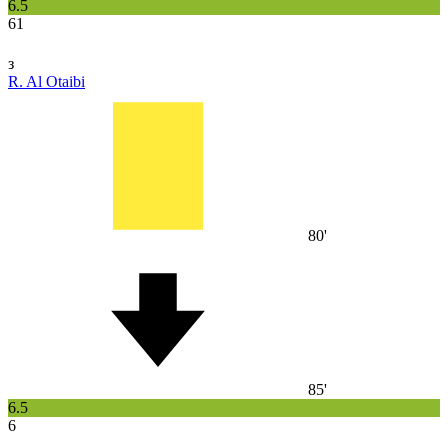
6.5
61
з
R. Al Otaibi
80'
85'
6.5
6