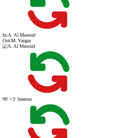
In:
A. Al Masoud
Out:
M. Vargas
90' +3'
Замена