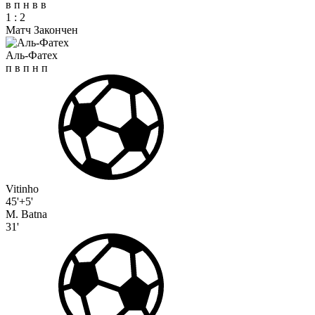
в
п
н
в
в
1
:
2
Матч Закончен
Аль-Фатех
п
в
п
н
п
Vitinho
45'+5'
M. Batna
31'