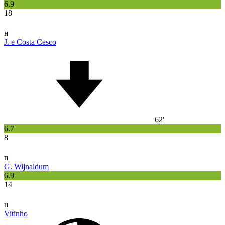
6.9
18
н
J. e Costa Cesco
62'
6.7
8
п
G. Wijnaldum
6.9
14
н
Vitinho