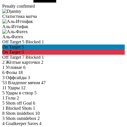
Penalty confirmed
Статистика матча
Аль-Иттифак
Аль-Фатех
Off Target
5
Blocked
1
On Target
5
On Target
5
Off Target
7
Blocked
1
2
Жёлтые карточки
2
1
Угловые
6
6
Фолы
18
3
Оффсайды
3
53
Владение мячом
47
11
Удары
12
5
Удары в створ
5
1
Голы
2
5
Shots off Goal
6
1
Blocked Shots
1
8
Shots insidebox
10
3
Shots outsidebox
2
4
Goalkeeper Saves
4