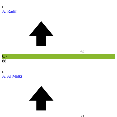
н
A. Radif
62'
6.7
88
п
A. Al Malki
71'