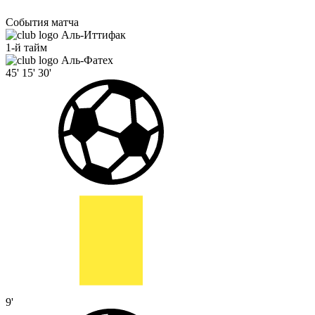
События матча
Аль-Иттифак
1-й тайм
Аль-Фатех
45'
15'
30'
9'