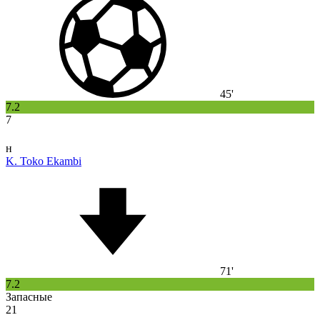
45'
7.2
7
н
K. Toko Ekambi
71'
7.2
Запасные
21