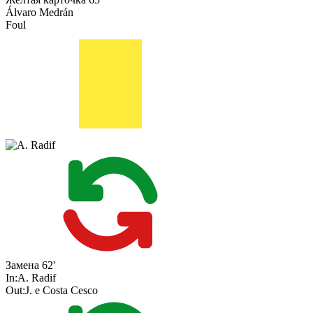
Álvaro Medrán
Foul
Замена
62'
In:
A. Radif
Out:
J. e Costa Cesco