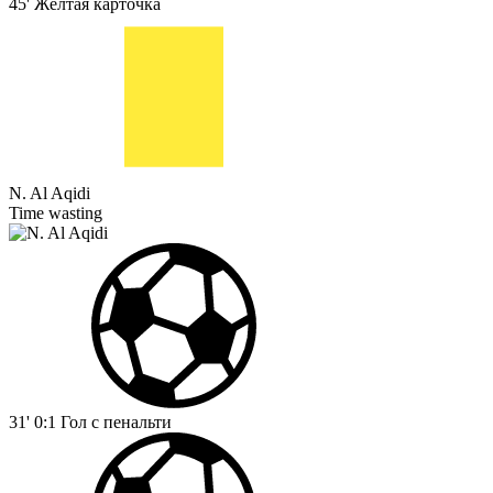
45'
Жёлтая карточка
N. Al Aqidi
Time wasting
31'
0:1
Гол с пенальти