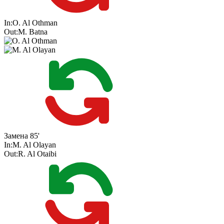
In:
O. Al Othman
Out:
M. Batna
Замена
85'
In:
M. Al Olayan
Out:
R. Al Otaibi