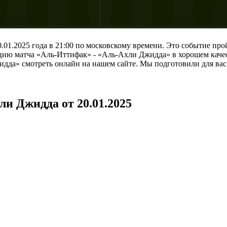
01.2025 года в 21:00 по московскому времени. Это событие прой
яцию матча «Аль-Иттифак» - «Аль-Ахли Джидда» в хорошем качес
да» смотреть онлайн на нашем сайте. Мы подготовили для вас 
и Джидда от 20.01.2025