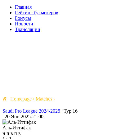
Главная
Рейтинг букмекеров
Бонусы
Новости
Трансляции
Homepage
›
Matches
›
Saudi Pro League 2024-2025
|
Тур 16
|
20 Янв 2025
-
21:00
Аль-Иттифак
н
п
в
п
в
1
:
2