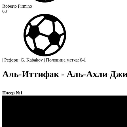
Roberto Firmino
63'
|
Рефери: G. Kabakov
|
Половина матча: 0-1
Аль-Иттифак - Аль-Ахли Джи
Плеер №1