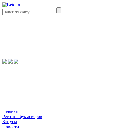
Главная
Рейтинг букмекеров
Бонусы
Новости