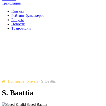
Трансляции
Главная
Рейтинг букмекеров
Бонусы
Новости
Трансляции
Homepage
›
Players
›
S. Baattia
S. Baattia