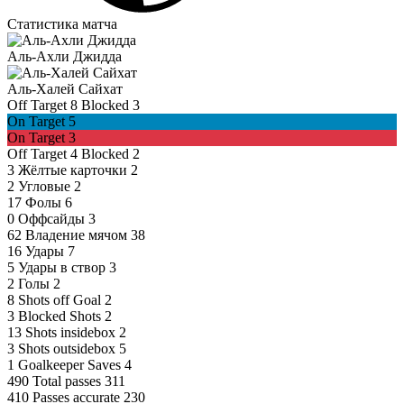
Статистика матча
Аль-Ахли Джидда
Аль-Халей Сайхат
Off Target
8
Blocked
3
On Target
5
On Target
3
Off Target
4
Blocked
2
3
Жёлтые карточки
2
2
Угловые
2
17
Фолы
6
0
Оффсайды
3
62
Владение мячом
38
16
Удары
7
5
Удары в створ
3
2
Голы
2
8
Shots off Goal
2
3
Blocked Shots
2
13
Shots insidebox
2
3
Shots outsidebox
5
1
Goalkeeper Saves
4
490
Total passes
311
410
Passes accurate
230