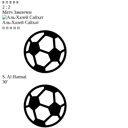
в
п
в
в
в
2
:
2
Матч Закончен
Аль-Халей Сайхат
п
п
н
н
п
S. Al Hamsal
30'