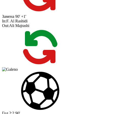
Замена
90' +1'
In:
F. Al Rashidi
Out:
Ali Majrashi
Гол
2:2
90'