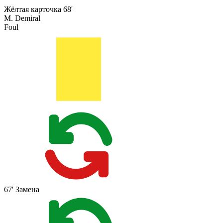
Жёлтая карточка
68'
M. Demiral
Foul
67'
Замена