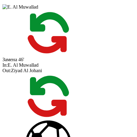
Замена
46'
In:
E. Al Muwallad
Out:
Ziyad Al Johani