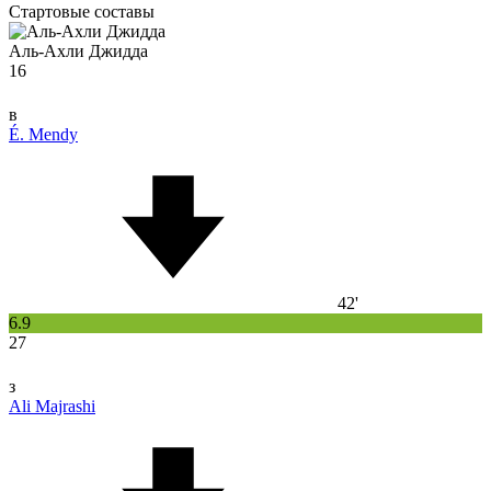
Стартовые составы
Аль-Ахли Джидда
16
в
É. Mendy
42'
6.9
27
з
Ali Majrashi