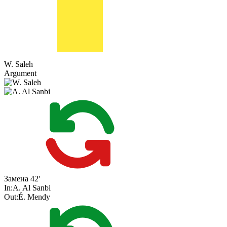
W. Saleh
Argument
Замена
42'
In:
A. Al Sanbi
Out:
É. Mendy