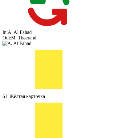
In:
A. Al Fahad
Out:
M. Tisserand
61'
Жёлтая карточка