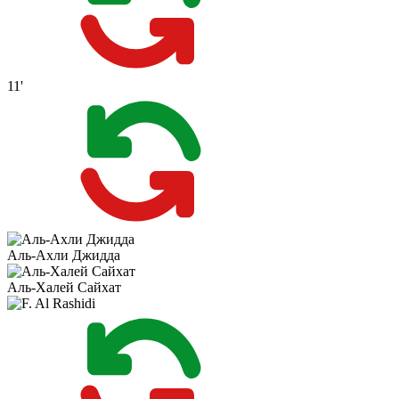
11'
Аль-Ахли Джидда
Аль-Халей Сайхат