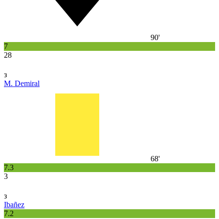
90'
7
28
з
M. Demiral
68'
7.3
3
з
Ibañez
7.2