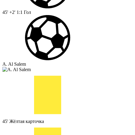
45' +2'
1:1
Гол
A. Al Salem
45'
Жёлтая карточка