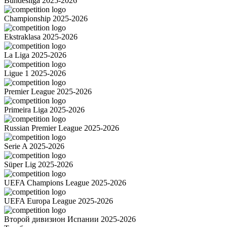
Bundesliga 2025-2026
Championship 2025-2026
Ekstraklasa 2025-2026
La Liga 2025-2026
Ligue 1 2025-2026
Premier League 2025-2026
Primeira Liga 2025-2026
Russian Premier League 2025-2026
Serie A 2025-2026
Süper Lig 2025-2026
UEFA Champions League 2025-2026
UEFA Europa League 2025-2026
Второй дивизион Испании 2025-2026