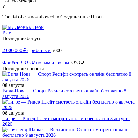
Топ букмекеров
?
The list of casinos allowed in Соединенные Штаты
БК Леон
Play
Последние бонусы
2 000 000 ₽ фрибетами
5000
Фрибет 3 333 ₽ новым игрокам
3333 ₽
Последние новости
08 августа
Вила-Нова — Спорт Ресифи смотреть онлайн бесплатно 8
августа 2026
08 августа
Тигре — Ривер Плейт смотреть онлайн бесплатно 8 августа
2026