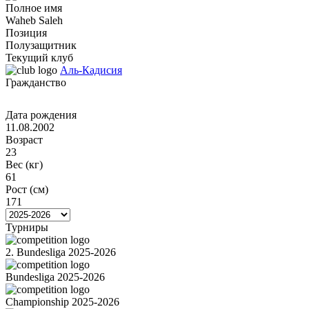
Полное имя
Waheb Saleh
Позиция
Полузащитник
Текущий клуб
Аль-Кадисия
Гражданство
Дата рождения
11.08.2002
Возраст
23
Вес (кг)
61
Рост (см)
171
Турниры
2. Bundesliga 2025-2026
Bundesliga 2025-2026
Championship 2025-2026