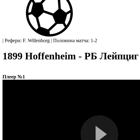
|
Рефери: F. Willenborg
|
Половина матча: 1-2
1899 Hoffenheim - РБ Лейпциг
Плеер №1