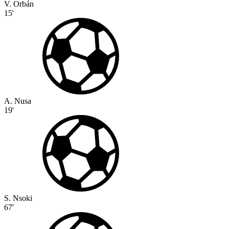
V. Orbán
15'
A. Nusa
19'
S. Nsoki
67'