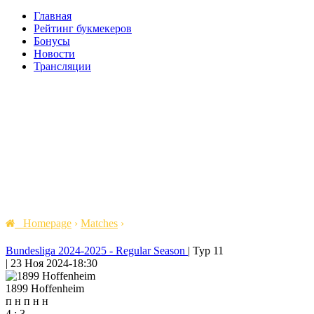
Главная
Рейтинг букмекеров
Бонусы
Новости
Трансляции
Homepage
›
Matches
›
Bundesliga 2024-2025 - Regular Season
|
Тур 11
|
23 Ноя 2024
-
18:30
1899 Hoffenheim
п
н
п
н
н
4
:
3