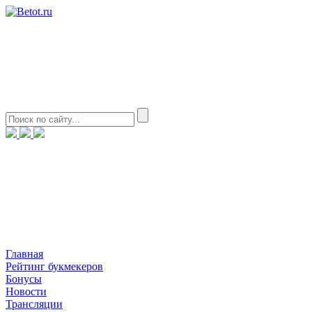
Главная
Рейтинг букмекеров
Бонусы
Новости
Трансляции