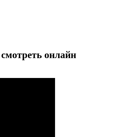
 смотреть онлайн