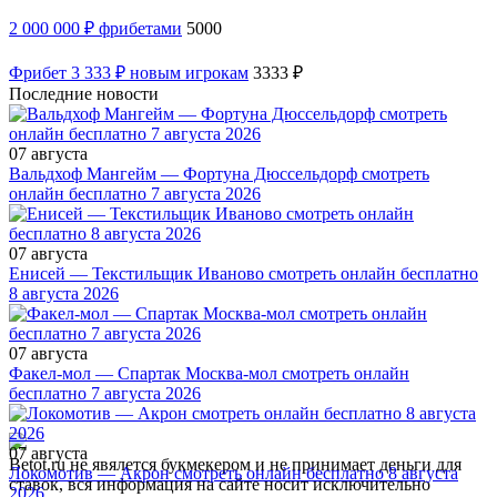
2 000 000 ₽ фрибетами
5000
Фрибет 3 333 ₽ новым игрокам
3333 ₽
Последние новости
07 августа
Вальдхоф Мангейм — Фортуна Дюссельдорф смотреть
онлайн бесплатно 7 августа 2026
07 августа
Енисей — Текстильщик Иваново смотреть онлайн бесплатно
8 августа 2026
07 августа
Факел-мол — Спартак Москва-мол смотреть онлайн
бесплатно 7 августа 2026
07 августа
Betot.ru не явялется букмекером и не принимает деньги для
Локомотив — Акрон смотреть онлайн бесплатно 8 августа
ставок, вся информация на сайте носит исключительно
2026