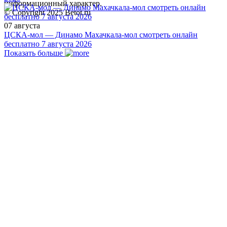
информационный характер.
© Copyright 2025 Betot.ru
07 августа
ЦСКА-мол — Динамо Махачкала-мол смотреть онлайн
бесплатно 7 августа 2026
Показать больше