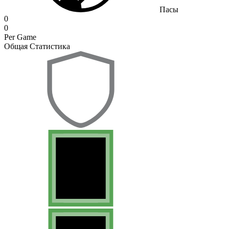
Пасы
0
0
Per Game
Общая Статистика