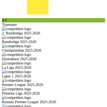
6.9
Турниры
2. Bundesliga 2025-2026
Bundesliga 2025-2026
Championship 2025-2026
Ekstraklasa 2025-2026
La Liga 2025-2026
Ligue 1 2025-2026
Premier League 2025-2026
Primeira Liga 2025-2026
Russian Premier League 2025-2026