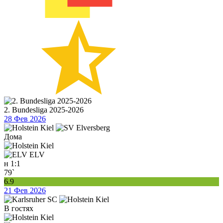
2. Bundesliga 2025-2026
28 Фев 2026
Дома
ELV
н
1:1
79`
6.9
21 Фев 2026
В гостях