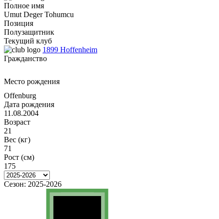
Полное имя
Umut Deger Tohumcu
Позиция
Полузащитник
Текущий клуб
1899 Hoffenheim
Гражданство
Место рождения
Offenburg
Дата рождения
11.08.2004
Возраст
21
Вес (кг)
71
Рост (см)
175
Сезон:
2025-2026