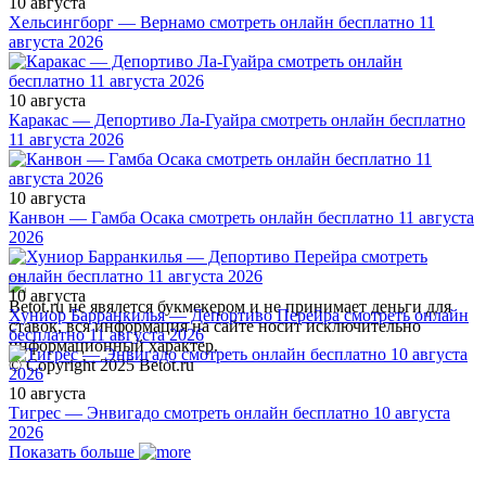
10 августа
Хельсингборг — Вернамо смотреть онлайн бесплатно 11
августа 2026
10 августа
Каракас — Депортиво Ла-Гуайра смотреть онлайн бесплатно
11 августа 2026
10 августа
Канвон — Гамба Осака смотреть онлайн бесплатно 11 августа
2026
10 августа
Betot.ru не явялется букмекером и не принимает деньги для
Хуниор Барранкилья — Депортиво Перейра смотреть онлайн
ставок, вся информация на сайте носит исключительно
бесплатно 11 августа 2026
информационный характер.
© Copyright 2025 Betot.ru
10 августа
Тигрес — Энвигадо смотреть онлайн бесплатно 10 августа
2026
Показать больше