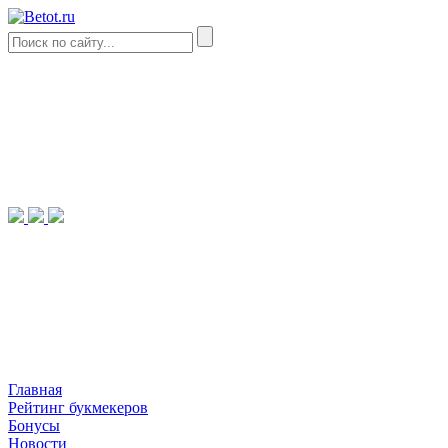
Главная
Рейтинг букмекеров
Бонусы
Новости