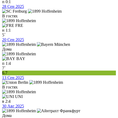
п
0:1
28 Сен 2025
В гостях
FRE
н
1:1
5`
20 Сен 2025
Дома
BAY
п
1:4
7`
6.7
13 Сен 2025
В гостях
UNI
в
2:4
30 Авг 2025
Дома