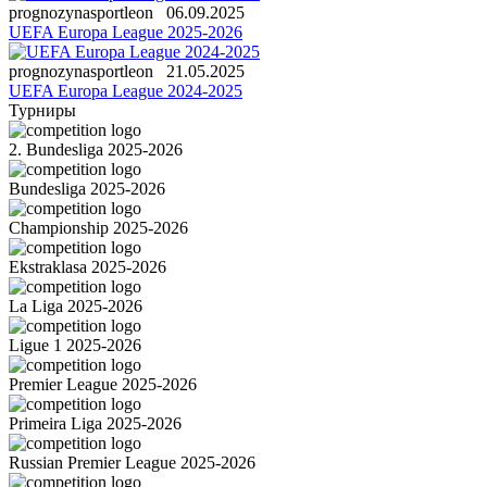
prognozynasportleon 06.09.2025
UEFA Europa League 2025-2026
prognozynasportleon 21.05.2025
UEFA Europa League 2024-2025
Турниры
2. Bundesliga 2025-2026
Bundesliga 2025-2026
Championship 2025-2026
Ekstraklasa 2025-2026
La Liga 2025-2026
Ligue 1 2025-2026
Premier League 2025-2026
Primeira Liga 2025-2026
Russian Premier League 2025-2026