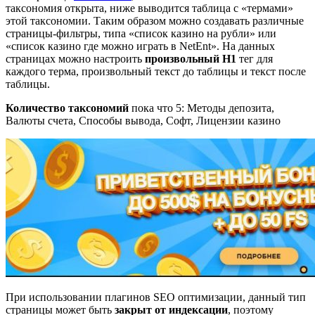
таксономия открыта, ниже выводится таблица с «термами»
этой таксономии. Таким образом можно создавать различные
страницы-фильтры, типа «список казино на рубли» или
«список казино где можно играть в NetEnt». На данных
страницах можно настроить
произвольный H1
тег для
каждого терма, произвольный текст до таблицы и текст после
таблицы.
Количество таксономий
пока что 5: Методы депозита,
Валюты счета, Способы вывода, Софт, Лицензии казино
При использовании плагинов SEO оптимизации, данный тип
страницы может быть
закрыт от индексации
, поэтому