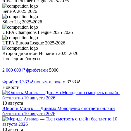
Russian Premier League 2025-2026
Serie A 2025-2026
Süper Lig 2025-2026
UEFA Champions League 2025-2026
UEFA Europa League 2025-2026
Второй дивизион Испании 2025-2026
Последние бонусы
2 000 000 ₽ фрибетами
5000
Фрибет 3 333 ₽ новым игрокам
3333 ₽
Новости
10 августа
Юность-Минск — Динамо Молодечно смотреть онлайн
бесплатно 10 августа 2026
10 августа