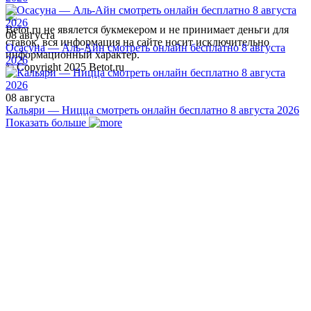
Betot.ru не явялется букмекером и не принимает деньги для
08 августа
ставок, вся информация на сайте носит исключительно
Осасуна — Аль-Айн смотреть онлайн бесплатно 8 августа
информационный характер.
2026
© Copyright 2025 Betot.ru
08 августа
Кальяри — Ницца смотреть онлайн бесплатно 8 августа 2026
Показать больше