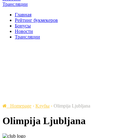
Трансляции
Главная
Рейтинг букмекеров
Бонусы
Новости
Трансляции
Homepage
›
Клубы
›
Olimpija Ljubljana
Olimpija Ljubljana