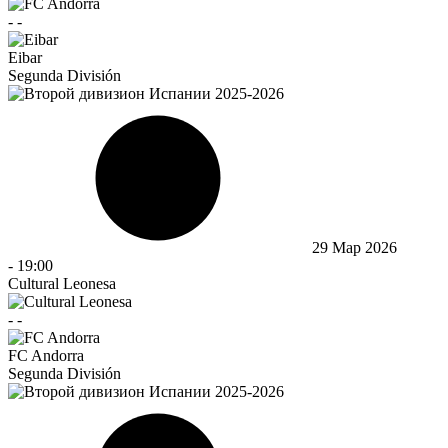
-
-
Eibar
Segunda División
29 Мар 2026
-
19:00
Cultural Leonesa
-
-
FC Andorra
Segunda División