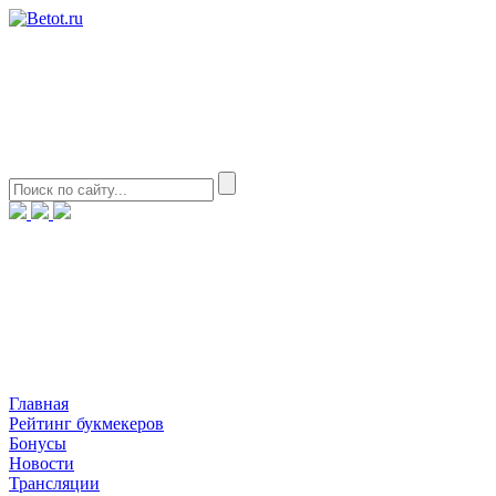
Главная
Рейтинг букмекеров
Бонусы
Новости
Трансляции