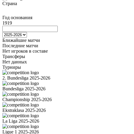
Страна
Год основания
1919
Ближайшие матчи
Последние матчи
Нет игроков в составе
Трансферы
Нет данных
Турниры
2. Bundesliga 2025-2026
Bundesliga 2025-2026
Championship 2025-2026
Ekstraklasa 2025-2026
La Liga 2025-2026
Ligue 1 2025-2026