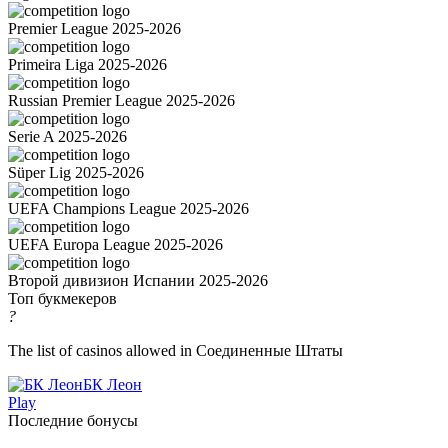
Premier League 2025-2026
Primeira Liga 2025-2026
Russian Premier League 2025-2026
Serie A 2025-2026
Süper Lig 2025-2026
UEFA Champions League 2025-2026
UEFA Europa League 2025-2026
Второй дивизион Испании 2025-2026
Топ букмекеров
?
The list of casinos allowed in Соединенные Штаты
БК Леон
Play
Последние бонусы