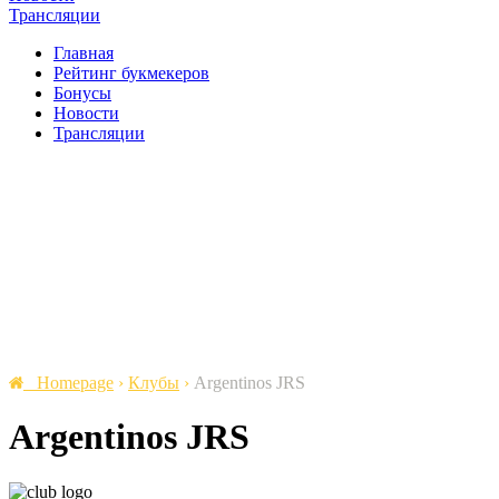
Трансляции
Главная
Рейтинг букмекеров
Бонусы
Новости
Трансляции
Homepage
›
Клубы
›
Argentinos JRS
Argentinos JRS