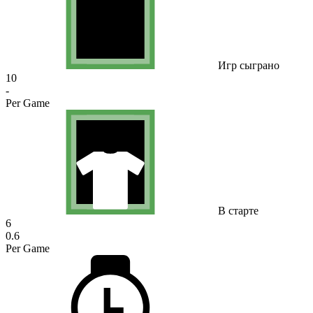
Игр сыграно
10
-
Per Game
В старте
6
0.6
Per Game