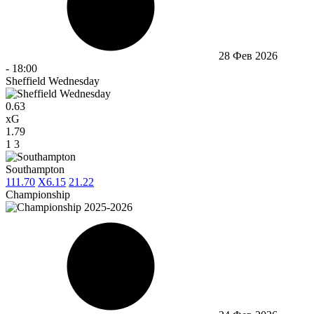
28 Фев 2026
-
18:00
Sheffield Wednesday
0.63
xG
1.79
1
3
Southampton
1
11.70
X
6.15
2
1.22
Championship