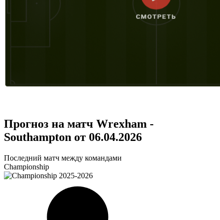
Прогноз на матч Wrexham -
Southampton от 06.04.2026
Последний матч между командами
Championship