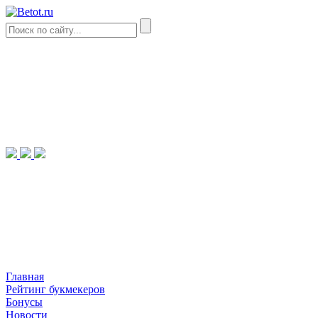
Главная
Рейтинг букмекеров
Бонусы
Новости