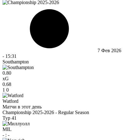
7 Фев 2026
-
15:31
Southampton
0.80
xG
0.68
1
0
Watford
Матчи в этот день
Championship 2025-2026 - Regular Season
Тур 41
MIL
-
:
-