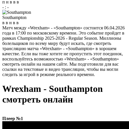
п
н
в
в
в
-
:
-
Southampton
в
в
н
в
в
Матч между «Wrexham» - «Southampton» состоится 06.04.2026
года в 17:00 по московскому времени. Это событие пройдет в
рамках Championship 2025-2026 - Regular Season. Миллионы
болельщиков по всему миру будут искать, где смотреть
трансляцию матча «Wrexham» - «Southampton» в хорошем
качестве. Если вы тоже хотите не пропустить этот поединок,
воспользуйтесь возможностью «Wrexham» - «Southampton»
смотреть онлайн на нашем сайте. Мы подготовили для вас
ссылки на текстовые и видео трансляции, чтобы вы могли
следить за игрой в режиме реального времени.
Wrexham - Southampton
смотреть онлайн
Плеер №1