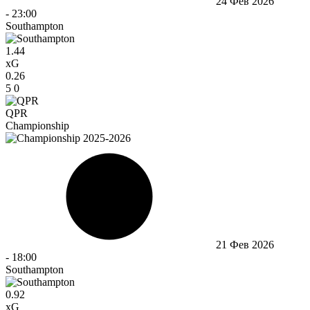
24 Фев 2026
-
23:00
Southampton
1.44
xG
0.26
5
0
QPR
Championship
21 Фев 2026
-
18:00
Southampton
0.92
xG