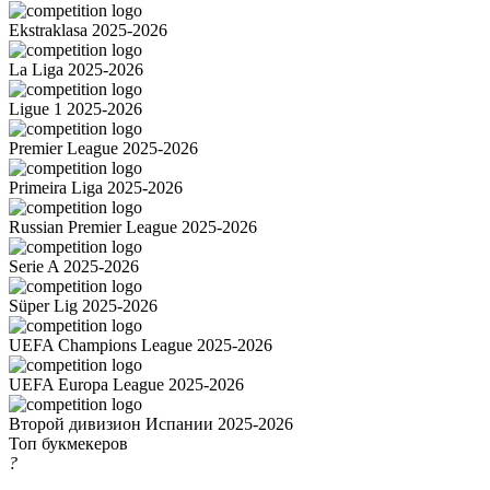
Ekstraklasa 2025-2026
La Liga 2025-2026
Ligue 1 2025-2026
Premier League 2025-2026
Primeira Liga 2025-2026
Russian Premier League 2025-2026
Serie A 2025-2026
Süper Lig 2025-2026
UEFA Champions League 2025-2026
UEFA Europa League 2025-2026
Второй дивизион Испании 2025-2026
Топ букмекеров
?